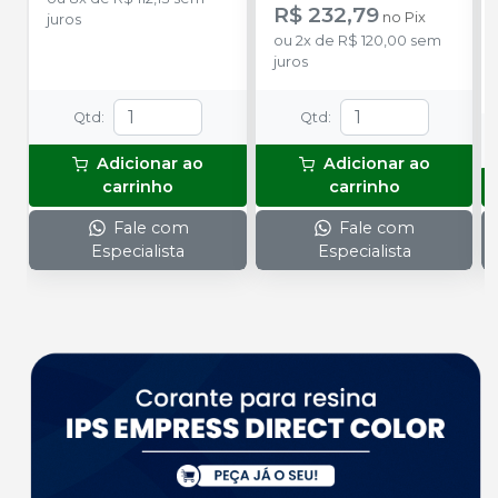
blisters lacrados com 10
R$ 232,79
no
Pix
juros
tubetes cada. Cloridrato
ou
2
x
de
R$ 120,00
sem
de Articaína com
juros
Epinefrina (Tubete de
Vidro).
Qtd
:
Qtd
:
Adicionar ao
Adicionar ao
carrinho
carrinho
Fale com
Fale com
Especialista
Especialista