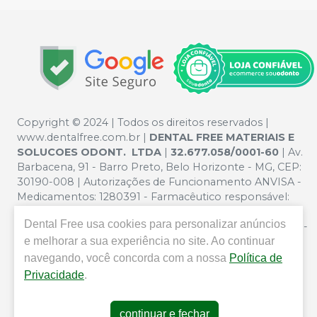
Copyright © 2024 | Todos os direitos reservados |
www.dentalfree.com.br |
DENTAL FREE MATERIAIS E
SOLUCOES ODONT. LTDA
|
32.677.058/0001-60
| Av.
Barbacena, 91 - Barro Preto, Belo Horizonte - MG, CEP:
30190-008 | Autorizações de Funcionamento ANVISA -
Medicamentos: 1280391 - Farmacêutico responsável:
Silvana Mafra Boson. CRF/MG nº 5321 | Política de
Dental Free
usa cookies para personalizar anúncios
Privacidade e Segurança - Fotos meramente ilustrativas -
e melhorar a sua experiência no site. Ao continuar
Os preços e condições da loja virtual estão sujeitos a
alterações. Em caso de divergência de preços no site, o
navegando, você concorda com a nossa
Política de
valor válido é o do Carrinho de Compra. Não vendemos
Privacidade
.
por atacado por isso nos reservamos o direito de não
atender compras de grandes volumes pelo site.
continuar e fechar