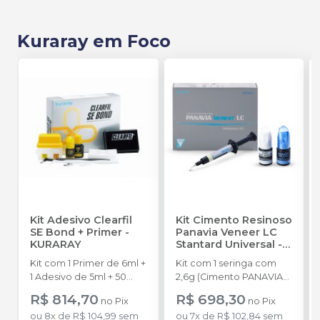
Kuraray em Foco
Kit Adesivo Clearfil
Kit Cimento Resinoso
SE Bond + Primer
-
Panavia Veneer LC
KURARAY
Stantard Universal
-
KURARAY
Kit com 1 Primer de 6ml +
Kit com 1 seringa com
1 Adesivo de 5ml + 50
2,6g (Cimento PANAVIA
pontas aplicadoras tipo
Veneer LC Paste
R$ 814,70
R$ 698,30
no
Pix
no
Pix
pincel descartáveis + 2
Universal A2), 1 seringa
ou
8
x
de
R$ 104,99
sem
ou
7
x
de
R$ 102,84
sem
cabos (1 preto e 1 branco)
com 2,4g (Cimento Try-In