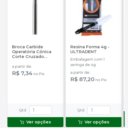
Broca Carbide
Resina Forma 4g
-
Operatória Cônica
ULTRADENT
Corte Cruzado
Embalagem com 1
Cabeça Longa - FG
seringa de 4g.
19MM
-
PRIMA
a partir de
:
DENTAL BY ANGELUS
R$ 7,34
a partir de
:
no
Pix
R$ 87,20
no
Pix
Qtd
:
Qtd
:
Ver opções
Ver opções