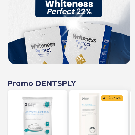
Promo DENTSPLY
ATÉ
-
36
%