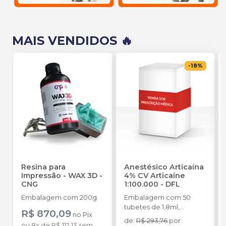
MAIS VENDIDOS 🔥
-
18
%
Resina para
Anestésico Articaína
Impressão - WAX 3D
-
4% CV Articaíne
CNG
1:100.000
-
DFL
Embalagem com 200g.
Embalagem com 50
tubetes de 1,8ml,
R$ 870,09
no
Pix
acondicionados em
de
:
R$ 293,76
por
:
ou
8
x
de
R$ 112,13
sem