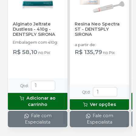
Alginato Jeltrate
Resina Neo Spectra
Dustless - 410g
-
ST
-
DENTSPLY
DENTSPLY SIRONA
SIRONA
Embalagem com 410g.
a partir de
:
R$ 58,10
R$ 135,79
no
Pix
no
Pix
Qtd
:
Qtd
:
Adicionar ao
carrinho
Ver opções
Fale com
Fale com
Especialista
Especialista