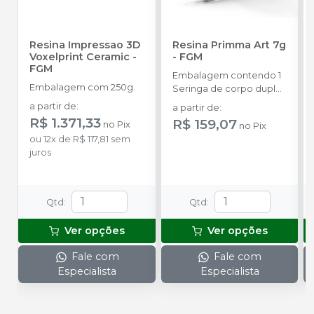
Resina Impressao 3D
Resina Primma Art 7g
Voxelprint Ceramic
-
-
FGM
FGM
Embalagem contendo 1
Embalagem com 250g.
Seringa de corpo duplo
com 7g + 5 ponteiras de
a partir de
:
a partir de
:
automistura.
R$ 1.371,33
R$ 159,07
no
Pix
no
Pix
ou
12
x
de
R$ 117,81
sem
juros
Qtd
:
Qtd
:
Ver opções
Ver opções
Fale com
Fale com
Especialista
Especialista