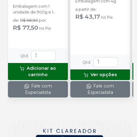
Embalagem com 4g.
VIGODENT
Embalagem com 1
a partir de
:
unidade de 900g e 1
R$ 43,17
no
Pix
colher dosadora.
de
:
R$ 98,90
por
:
R$ 77,50
no
Pix
Qtd
:
Qtd
:
Adicionar ao
carrinho
Ver opções
Fale com
Fale com
Especialista
Especialista