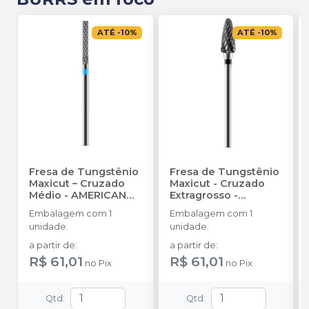
ATÉ
-
10
%
ATÉ
-
10
%
Fresa de Tungstênio
Fresa de Tungstênio
Maxicut – Cruzado
Maxicut - Cruzado
Médio
-
AMERICAN
Extragrosso
-
BURRS
AMERICAN BURRS
Embalagem com 1
Embalagem com 1
unidade.
unidade.
a partir de
:
a partir de
:
R$ 61,01
R$ 61,01
no
Pix
no
Pix
Qtd
:
Qtd
: