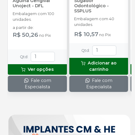
Agulha Gengival
Sugador
Unoject
-
DFL
Odontológico
-
SSPLUS
Embalagem com 100
Embalagem com 40
unidades.
unidades.
a partir de
:
R$ 10,57
R$ 50,26
no
Pix
no
Pix
Qtd
:
Qtd
:
Adicionar ao
Ver opções
carrinho
Fale com
Fale com
Especialista
Especialista