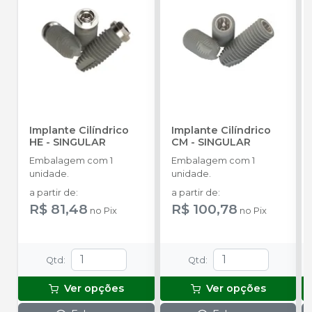
Implante Cilíndrico
Implante Cilíndrico
HE
-
SINGULAR
CM
-
SINGULAR
Embalagem com 1
Embalagem com 1
unidade.
unidade.
a partir de
:
a partir de
:
R$ 81,48
R$ 100,78
no
Pix
no
Pix
Qtd
:
Qtd
:
Ver opções
Ver opções