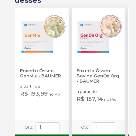
desses
Enxerto Ósseo
Enxerto Ósseo
E
GenMix
-
BAUMER
Bovino GenOx Org
B
-
BAUMER
a partir de
:
a partir de
:
a
R$ 193,99
no
Pix
R$ 157,14
R
no
Pix
Qtd
:
Qtd
: