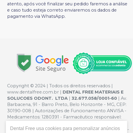
atento, após você finalizar seu pedido faremos a análise
e caso tudo esteja correto enviaremos os dados de
pagamento via WhatsApp.
Copyright © 2024 | Todos os direitos reservados |
www.dentalfree.com.br |
DENTAL FREE MATERIAIS E
SOLUCOES ODONT. LTDA
|
32.677.058/0001-60
| Av.
Barbacena, 91 - Barro Preto, Belo Horizonte - MG, CEP:
30190-008 | Autorizações de Funcionamento ANVISA -
Medicamentos: 1280391 - Farmacêutico responsável:
Silvana Mafra Boson. CRF/MG nº 5321 | Política de
Dental Free
usa cookies para personalizar anúncios
Privacidade e Segurança - Fotos meramente ilustrativas -