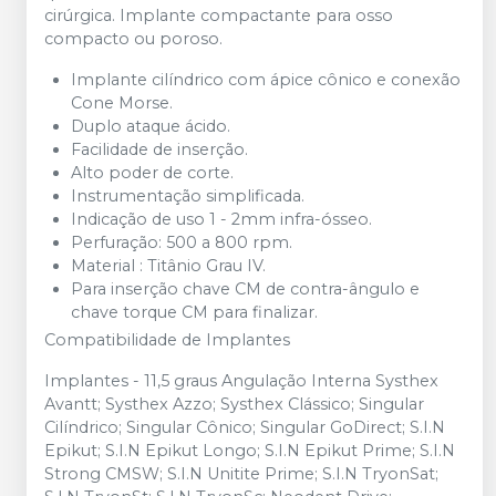
cirúrgica. Implante compactante para osso
compacto ou poroso.
Implante cilíndrico com ápice cônico e conexão
Cone Morse.
Duplo ataque ácido.
Facilidade de inserção.
Alto poder de corte.
Instrumentação simplificada.
Indicação de uso 1 - 2mm infra-ósseo.
Perfuração: 500 a 800 rpm.
Material : Titânio Grau IV.
Para inserção chave CM de contra-ângulo e
chave torque CM para finalizar.
Compatibilidade de Implantes
Implantes - 11,5 graus Angulação Interna Systhex
Avantt; Systhex Azzo; Systhex Clássico; Singular
Cilíndrico; Singular Cônico; Singular GoDirect; S.I.N
Epikut; S.I.N Epikut Longo; S.I.N Epikut Prime; S.I.N
Strong CMSW; S.I.N Unitite Prime; S.I.N TryonSat;