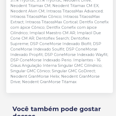
S.I.N TryonSt; S.I.N TryonSc; Neodent Drive;
Neodent Titamax CM; Neodent Titamax CM EX;
Neodent Alvin CM; Intraoss TitaossMax Advanced;
Intraoss TitaossMax Cônico; Intraoss TitaossMax
Extract; Intraoss TitaossMax Cortical; Dentfix Conefix
com ápice Cônico; Dentfix Conefix com ápice
Cilíndrico; Implacil Maestro CM AR; Implacil Due
Cone CM AR; Dentoflex Search; Dentoflex
Supreme; DSP ConeMorse Indexado Biofit; DSP
ConeMorse Indexado Soulfit; DSP ConeMorse
Indexado Propfit; DSP ConeMorse Indexado Wayfit;
DSP ConeMorse Indexado Perio. Implantes - 16
Graus Angulação Interna Singular GMC Cilíndrico;
Singular GMC Cônico; Singular GMC GoDirect;
Neodent GranMorse Helix; Neodent GranMorse
Drive; Neodent GranMorse Titamax
Você também pode gostar