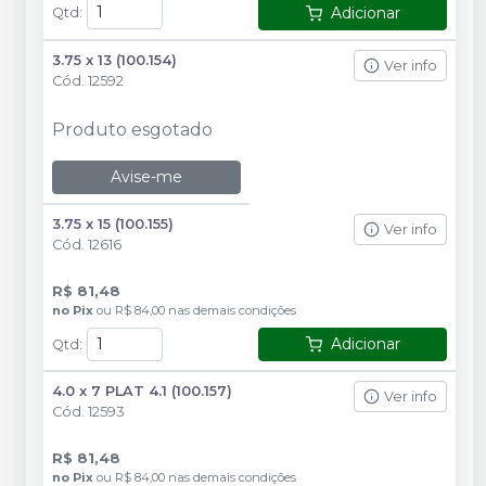
Adicionar
Qtd
:
3.75 x 13 (100.154)
Ver info
Cód.
12592
Produto esgotado
Avise-me
3.75 x 15 (100.155)
Ver info
Cód.
12616
R$ 81,48
no
Pix
ou
R$ 84,00
nas demais condições
Adicionar
Qtd
:
4.0 x 7 PLAT 4.1 (100.157)
Ver info
Cód.
12593
R$ 81,48
no
Pix
ou
R$ 84,00
nas demais condições