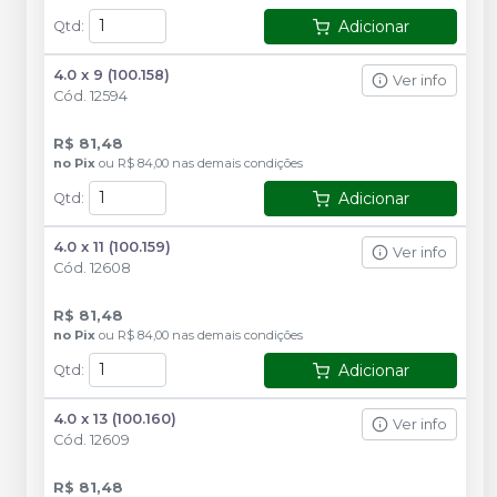
Adicionar
Qtd
:
4.0 x 9 (100.158)
Ver info
Cód.
12594
R$ 81,48
no
Pix
ou
R$ 84,00
nas demais condições
Adicionar
Qtd
:
4.0 x 11 (100.159)
Ver info
Cód.
12608
R$ 81,48
no
Pix
ou
R$ 84,00
nas demais condições
Adicionar
Qtd
:
4.0 x 13 (100.160)
Ver info
Cód.
12609
R$ 81,48