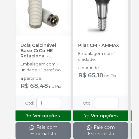
Ucla Calcinável
Pilar CM
-
AMMAX
C
Base CrCo HE
Embalagem com 1
Rotacional
-
E
unidade.
SINGULAR
Embalagem com 1
u
a partir de
:
unidade + 1 parafuso.
a
R$ 65,18
no
Pix
a partir de
:
R$ 68,48
no
Pix
Qtd
:
Qtd
:
Ver opções
Ver opções
Fale com
Fale com
Especialista
Especialista