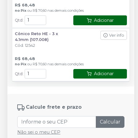
R$ 68,48
no
Pix
ou
R$ 70,60
nas demais condições
Adicionar
Qtd
:
Cônico Reto HE - 3 x
Ver info
4.1mm (107.008)
Cód.
12542
R$ 68,48
no
Pix
ou
R$ 70,60
nas demais condições
Adicionar
Qtd
:
Calcule frete e prazo
Calcular
Não sei o meu CEP