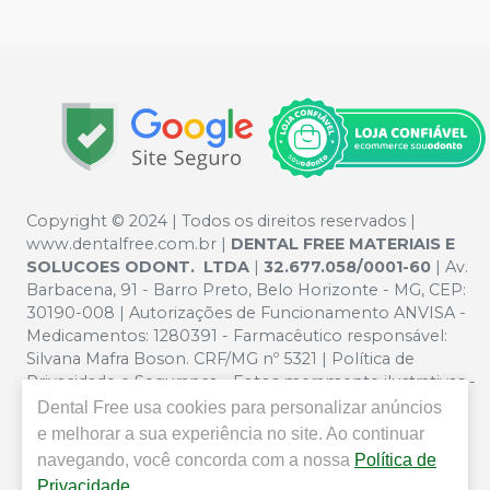
Copyright © 2024 | Todos os direitos reservados |
www.dentalfree.com.br |
DENTAL FREE MATERIAIS E
SOLUCOES ODONT. LTDA
|
32.677.058/0001-60
| Av.
Barbacena, 91 - Barro Preto, Belo Horizonte - MG, CEP:
30190-008 | Autorizações de Funcionamento ANVISA -
Medicamentos: 1280391 - Farmacêutico responsável:
Silvana Mafra Boson. CRF/MG nº 5321 | Política de
Privacidade e Segurança - Fotos meramente ilustrativas -
Os preços e condições da loja virtual estão sujeitos a
Dental Free
usa cookies para personalizar anúncios
alterações. Em caso de divergência de preços no site, o
e melhorar a sua experiência no site. Ao continuar
valor válido é o do Carrinho de Compra. Não vendemos
navegando, você concorda com a nossa
Política de
por atacado por isso nos reservamos o direito de não
Privacidade
.