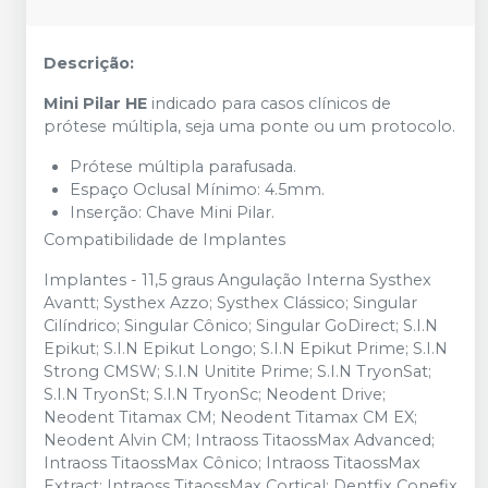
Descrição:
Mini Pilar HE
indicado para casos clínicos de
prótese múltipla, seja uma ponte ou um protocolo.
Prótese múltipla parafusada.
Espaço Oclusal Mínimo: 4.5mm.
Inserção: Chave Mini Pilar.
Compatibilidade de Implantes
Implantes - 11,5 graus Angulação Interna Systhex
Avantt; Systhex Azzo; Systhex Clássico; Singular
Cilíndrico; Singular Cônico; Singular GoDirect; S.I.N
Epikut; S.I.N Epikut Longo; S.I.N Epikut Prime; S.I.N
Strong CMSW; S.I.N Unitite Prime; S.I.N TryonSat;
S.I.N TryonSt; S.I.N TryonSc; Neodent Drive;
Neodent Titamax CM; Neodent Titamax CM EX;
Neodent Alvin CM; Intraoss TitaossMax Advanced;
Intraoss TitaossMax Cônico; Intraoss TitaossMax
Extract; Intraoss TitaossMax Cortical; Dentfix Conefix