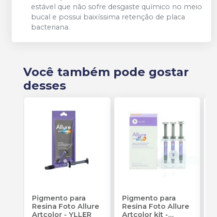
estável que não sofre desgaste químico no meio
bucal e possui baixíssima retenção de placa
bacteriana.
Você também pode gostar
desses
Pigmento para
Pigmento para
L
Resina Foto Allure
Resina Foto Allure
D
Artcolor
-
YLLER
Artcolor kit
-
Z