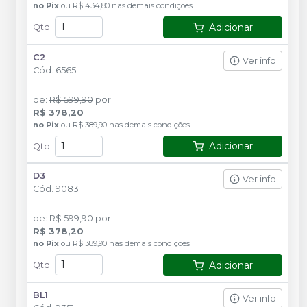
no
Pix
ou
R$ 434,80
nas demais condições
Adicionar
Qtd
:
C2
Ver info
Cód.
6565
de
:
R$ 599,90
por
:
R$ 378,20
no
Pix
ou
R$ 389,90
nas demais condições
Adicionar
Qtd
:
D3
Ver info
Cód.
9083
de
:
R$ 599,90
por
:
R$ 378,20
no
Pix
ou
R$ 389,90
nas demais condições
Adicionar
Qtd
:
BL1
Ver info