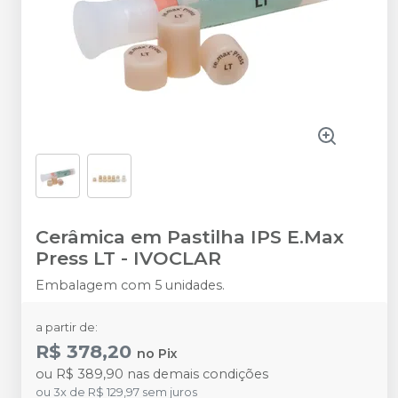
Cerâmica em Pastilha IPS E.Max
Press LT
-
IVOCLAR
Embalagem com 5 unidades.
a partir de:
R$ 378,20
no
Pix
ou
R$ 389,90
nas demais condições
ou
3
x
de
R$ 129,97
sem juros