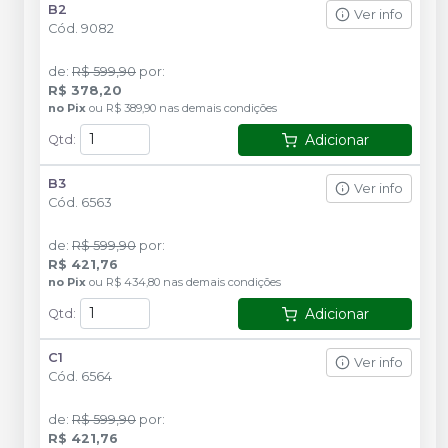
B2
Ver info
Cód.
9082
de
:
R$ 599,90
por
:
R$ 378,20
no
Pix
ou
R$ 389,90
nas demais condições
Adicionar
Qtd
:
B3
Ver info
Cód.
6563
de
:
R$ 599,90
por
:
R$ 421,76
no
Pix
ou
R$ 434,80
nas demais condições
Adicionar
Qtd
:
C1
Ver info
Cód.
6564
de
:
R$ 599,90
por
:
R$ 421,76