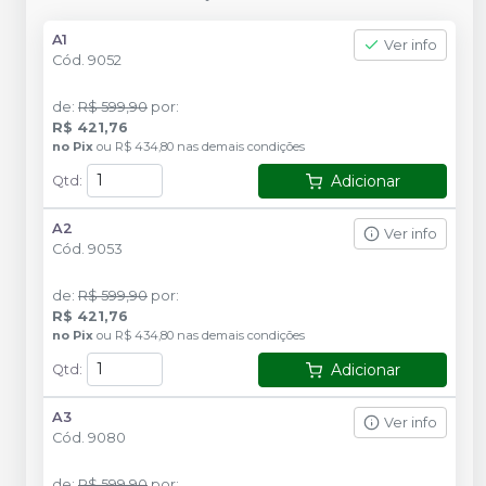
A1
Ver info
Cód.
9052
de
:
R$ 599,90
por
:
R$ 421,76
no
Pix
ou
R$ 434,80
nas demais condições
Adicionar
Qtd
:
A2
Ver info
Cód.
9053
de
:
R$ 599,90
por
:
R$ 421,76
no
Pix
ou
R$ 434,80
nas demais condições
Adicionar
Qtd
:
A3
Ver info
Cód.
9080
de
:
R$ 599,90
por
: