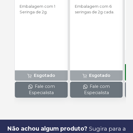
YLLER
(
Embalagem com 1
Embalagem com 6
E
Seringa de 2g.
seringas de 2g cada.
u
R
P
o
s
Esgotado
Esgotado
Fale com
Fale com
Especialista
Especialista
Não achou algum produto?
Sugira para a