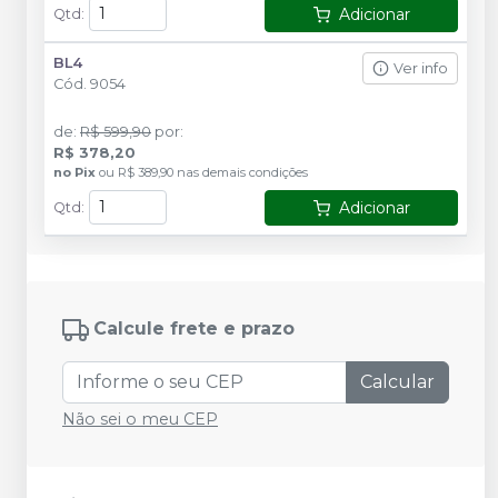
Adicionar
Qtd
:
BL4
Ver info
Cód.
9054
de
:
R$ 599,90
por
:
R$ 378,20
no
Pix
ou
R$ 389,90
nas demais condições
Adicionar
Qtd
:
Calcule frete e prazo
Calcular
Não sei o meu CEP