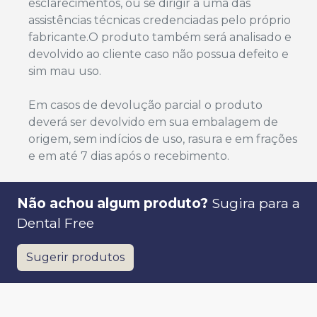
esclarecimentos, ou se dirigir a uma das
assistências técnicas credenciadas pelo próprio
fabricante.O produto também será analisado e
devolvido ao cliente caso não possua defeito e
sim mau uso.
Em casos de devolução parcial o produto
deverá ser devolvido em sua embalagem de
origem, sem indícios de uso, rasura e em frações
e em até 7 dias após o recebimento.
Não achou algum produto?
Sugira para a
Dental Free
Sugerir produtos