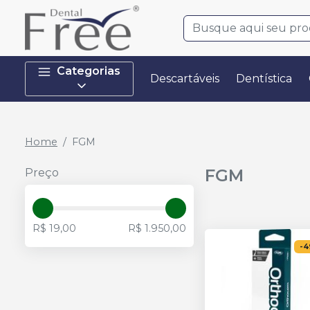
Categorias
Descartáveis
Dentística
Home
FGM
FGM
Preço
R$ 19,00
R$ 1.950,00
-
4