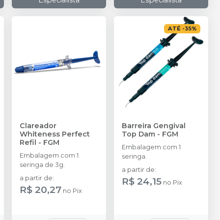
Especialista
Especialista
ATÉ
-
35
%
Clareador
Barreira Gengival
Whiteness Perfect
Top Dam
-
FGM
Refil
-
FGM
Embalagem com 1
Embalagem com 1
seringa.
seringa de 3g.
a partir de
:
a partir de
:
R$ 24,15
no
Pix
R$ 20,27
no
Pix