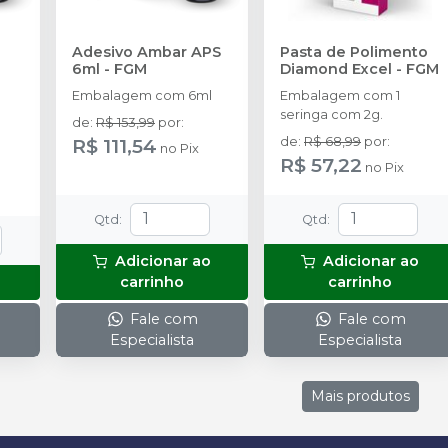
Adesivo Ambar APS
Pasta de Polimento
6ml
-
FGM
Diamond Excel
-
FGM
Embalagem com 6ml
Embalagem com 1
seringa com 2g.
de
:
R$ 153,99
por
:
R$ 111,54
de
:
R$ 68,99
por
:
no
Pix
R$ 57,22
no
Pix
Qtd
:
Qtd
:
Adicionar ao
Adicionar ao
carrinho
carrinho
Fale com
Fale com
Especialista
Especialista
Mais produtos