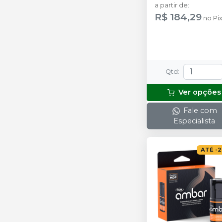
com 6g e 8 ponteira
a partir de
:
R$ 184,29
no
Pi
Qtd
:
Ver opções
Fale com
Especialista
ATÉ
-
2