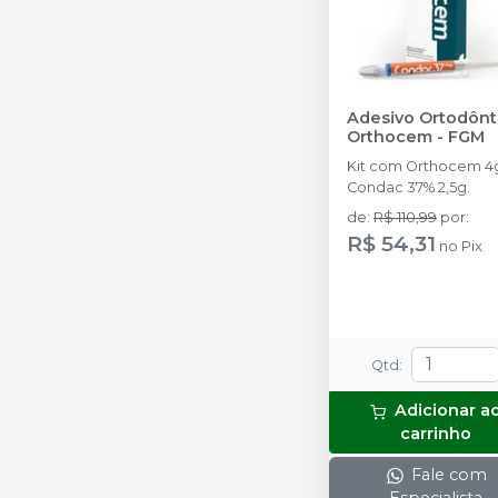
Adesivo Ortodônt
Orthocem
-
FGM
Kit com Orthocem 4g
Condac 37% 2,5g.
de
:
R$ 110,99
por
:
R$ 54,31
no
Pix
Qtd
:
Adicionar a
carrinho
Fale com