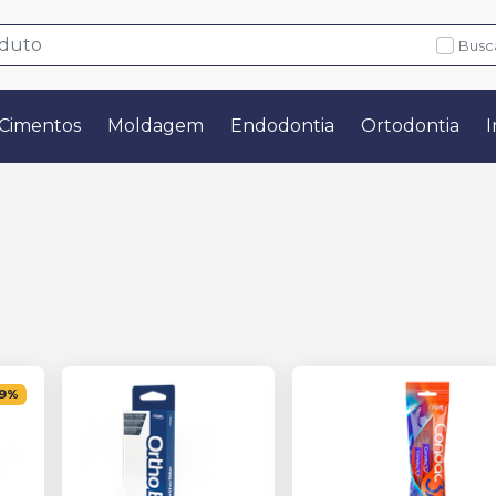
Busc
Cimentos
Moldagem
Endodontia
Ortodontia
I
9
%