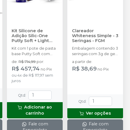
Kit Silicone de
Clareador
Adição Silic-One
Whiteness Simple - 3
Putty Soft + Light
Seringas
-
FGM
Body
-
FGM
Kit com 1 pote de pasta
Embalagem contendo 3
base Putty Soft com
seringas com 3g de gel
400 g + 1 pote de pasta
cada uma.
de
:
R$ 714,99
por
:
a partir de
:
catalisadora Putty Soft
R$ 457,74
R$ 38,69
no
Pix
no
Pix
com 400 g + 2 cartuchos
ou
4
x
de
R$ 117,97
sem
de Light Body com 50
juros
ml + 12 pontas
misturadoras + 12 pontas
intraorais + 2 colheres
Qtd
:
dosadoras.
Qtd
:
Adicionar ao
carrinho
Ver opções
Fale com
Fale com