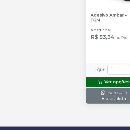
Adesivo Ambar
-
FGM
a partir de
:
R$ 53,34
no
Pix
Qtd
:
Ver opções
Fale com
Especialista