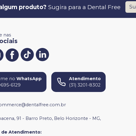
algum produto?
Sugira para a
Dental Free
Su
 nas
ociais
ame no
WhatsApp
Atendimento
9695-6129
(31) 3201-8302
ommerce@dentalfree.com.br
bacena, 91 - Barro Preto, Belo Horizonte - MG,
o de Atendimento
: