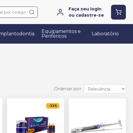
Faça seu login
ar por código
ou cadastre-se
Equipamentos e
mplantodontia
Laboratório
Periféricos
Ordenar por
-
33
%