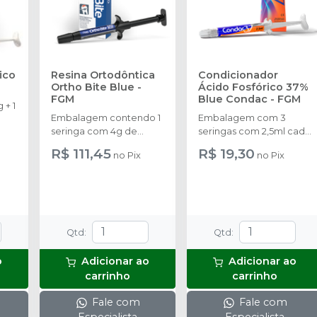
ico
Resina Ortodôntica
Condicionador
Ortho Bite Blue
-
Ácido Fosfórico 37%
FGM
Blue Condac
-
FGM
 + 1
Embalagem contendo 1
Embalagem com 3
seringa com 4g de
seringas com 2,5ml cada
produto disponível na
uma e 3 ponteiras para
R$ 111,45
R$ 19,30
no
Pix
no
Pix
cor azul.
aplicação.
Qtd
:
Qtd
:
o
Adicionar ao
Adicionar ao
carrinho
carrinho
Fale com
Fale com