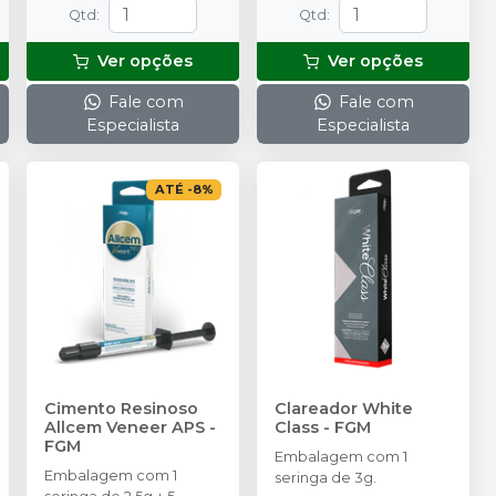
Qtd
:
Qtd
:
Ver opções
Ver opções
Fale com
Fale com
Especialista
Especialista
ATÉ
-
8
%
Cimento Resinoso
Clareador White
Allcem Veneer APS
-
Class
-
FGM
FGM
Embalagem com 1
Embalagem com 1
seringa de 3g.