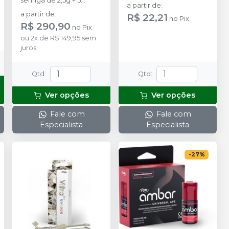
seringa de 2,5g + 5
a partir de
:
ponteiras.
a partir de
:
R$ 22,21
no
Pix
R$ 290,90
no
Pix
ou
2
x
de
R$ 149,95
sem
juros
Qtd
:
Qtd
:
Ver opções
Ver opções
Fale com
Fale com
Especialista
Especialista
-
27
%