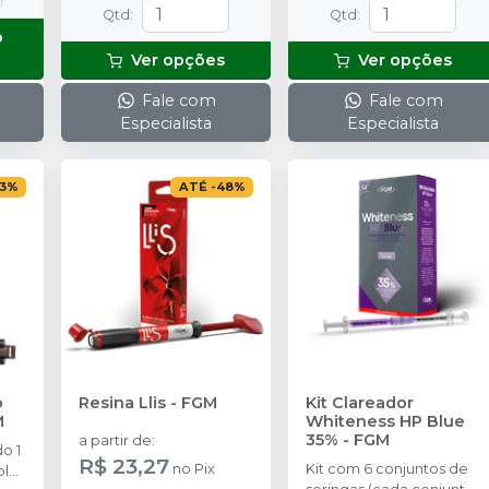
Qtd
:
Qtd
:
a
o
e 1
Ver opções
Ver opções
Fale com
Fale com
Especialista
Especialista
3
%
ATÉ
-
48
%
Resina Llis
-
FGM
Kit Clareador
M
Whiteness HP Blue
35%
-
FGM
a partir de
:
o 1
R$ 23,27
no
Pix
Kit com 6 conjuntos de
plo