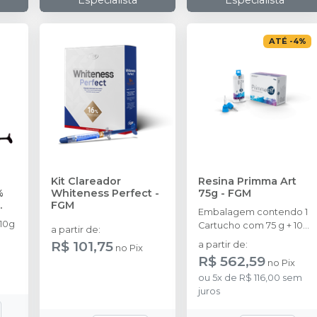
Especialista
Especialista
ATÉ
-
4
%
Kit Clareador
Resina Primma Art
%
Whiteness Perfect
-
75g
-
FGM
FGM
Embalagem contendo 1
 10g
Cartucho com 75 g + 10
a partir de
:
ponteiras de
R$ 101,75
a partir de
:
no
Pix
rado
automistura
R$ 562,59
no
Pix
ou
5
x
de
R$ 116,00
sem
juros
ante