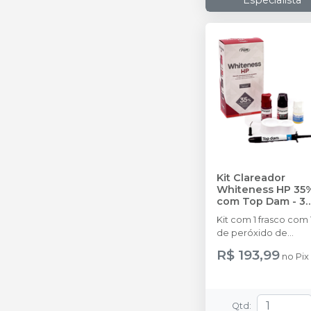
Especialista
Kit Clareador
Whiteness HP 35
com Top Dam - 3
Pacientes
-
FGM
Kit com 1 frasco com
de peróxido de
hidrogênio concent
R$ 193,99
no
Pix
+ 1 frasco com 5g de
espessante + 1 frasco
com 2g de solução
Neutralize (neutraliz
Qtd
: