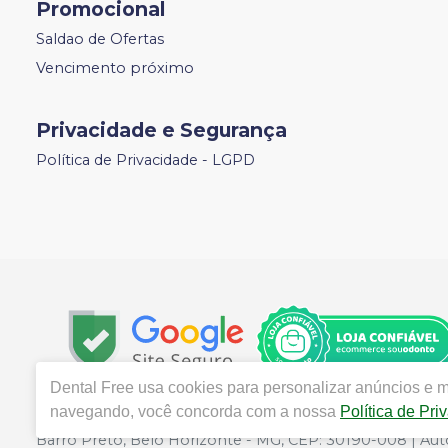
Promocional
Saldao de Ofertas
Vencimento próximo
Privacidade e Segurança
Política de Privacidade - LGPD
Dental Free
usa cookies para personalizar anúncios e me
navegando, você concorda com a nossa
Política de Pri
Copyright © 2024 | Todos os direitos reservados | www.
Barro Preto, Belo Horizonte - MG, CEP: 30190-008 | Au