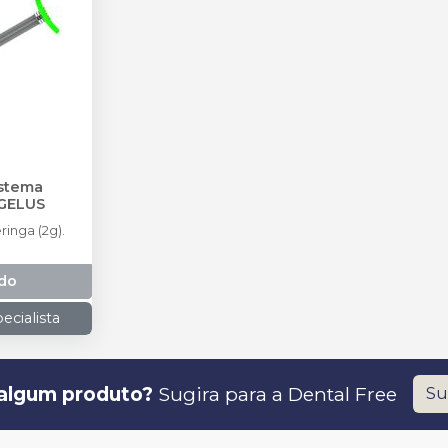
istema
GELUS
inga (2g).
do
ecialista
algum produto?
Sugira para a
Dental Free
Su