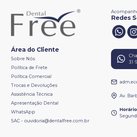
Acompanhe
Redes S
Área do Cliente
Ch
Sobre Nós
31 
Política de Frete
Política Comercial
adm.ec
Trocas e Devoluções
Assistência Técnica
Av. Bar
Apresentação Dental
Horári
WhatsApp
Segunda
SAC - ouvidoria@dentalfree.com.br