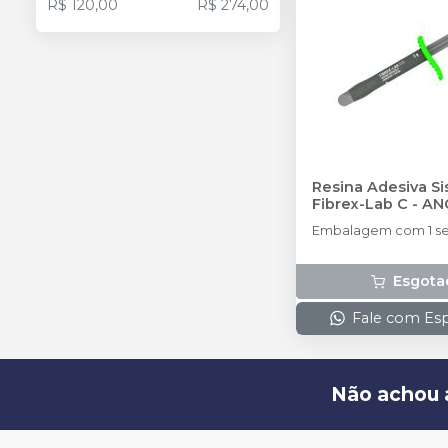
R$ 120,00
R$ 274,00
Resina Adesiva S
Fibrex-Lab C
-
AN
Embalagem com 1 ser
Esgota
Fale com Esp
Não achou 