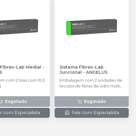
Sistema Fibrex-Lab Medial
-
Sistema Fibrex-Lab
S
Juncional
-
ANGELUS
 com 2 tiras com 10,5
Embalagem com 2 unidades de
.
tecidos de fibras de vidro multi-
direcionais de 10,5 cm (21 cm).
Esgotado
Esgotado
e com Especialista
Fale com Especialista