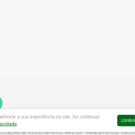
lhorar a sua experiência no site. Ao continuar
contin
vacidade
.
dentalfree.com.br |
DENTAL FREE MATERIAIS E SOLUCOES 
torizações de Funcionamento ANVISA - Medicamentos: 1280391