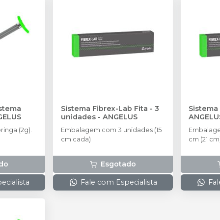
istema
Sistema Fibrex-Lab Fita - 3
GELUS
unidades
-
ANGELUS
ANGELU
inga (2g).
Embalagem com 3 unidades (15
Embalagem
cm cada)
cm (21 cm)
do
Esgotado
ecialista
Fale com Especialista
Fal