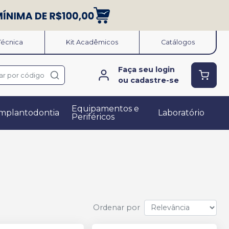
 Técnica
Kit Acadêmicos
Catálogos
Faça seu login
ar por código
ou cadastre-se
Equipamentos e
mplantodontia
Laboratório
Periféricos
Ordenar por