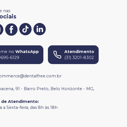
 nas
ociais
ame no
WhatsApp
Atendimento
9695-6129
(31) 3201-8302
ommerce@dentalfree.com.br
bacena, 91 - Barro Preto, Belo Horizonte - MG,
o de Atendimento
:
 a Sexta-feira, das 8h às 18h