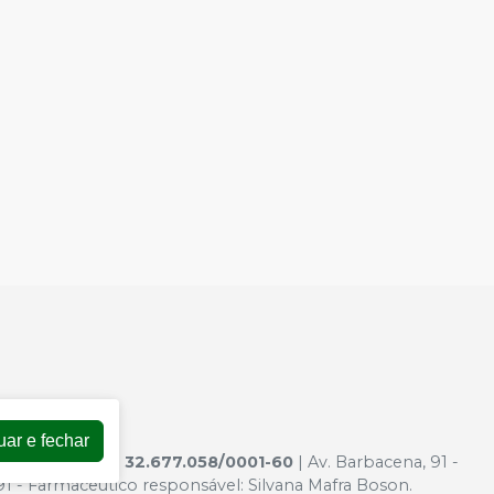
uar e fechar
ODONT. LTDA
|
32.677.058/0001-60
| Av. Barbacena, 91 -
 - Farmacêutico responsável: Silvana Mafra Boson.