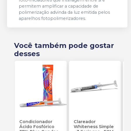
foto-iniciadores que interagem entre si e
permitem amplificar a capacidade de
polimerização advinda da luz emitida pelos
aparelhos fotopolimerizadores.
Você também pode gostar
desses
Condicionador
Clareador
R
Ácido Fosfórico
Whiteness Simple
X