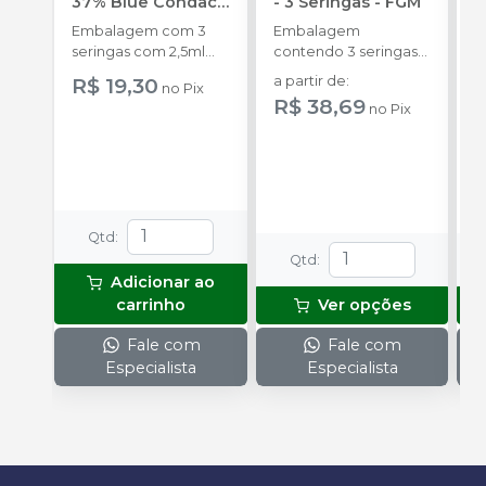
37% Blue Condac
-
- 3 Seringas
-
FGM
E
FGM
Embalagem com 3
Embalagem
s
seringas com 2,5ml
contendo 3 seringas
a
cada uma e 3
com 3g de gel cada
R$ 19,30
a partir de
:
no
Pix
ponteiras para
uma.
R$ 38,69
no
Pix
aplicação.
o
s
Qtd
:
Qtd
:
Adicionar ao
carrinho
Ver opções
Fale com
Fale com
Especialista
Especialista