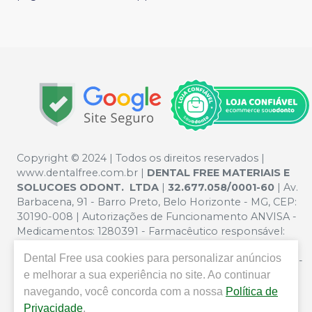
Copyright © 2024 | Todos os direitos reservados |
www.dentalfree.com.br |
DENTAL FREE MATERIAIS E
SOLUCOES ODONT. LTDA
|
32.677.058/0001-60
| Av.
Barbacena, 91 - Barro Preto, Belo Horizonte - MG, CEP:
30190-008 | Autorizações de Funcionamento ANVISA -
Medicamentos: 1280391 - Farmacêutico responsável:
Silvana Mafra Boson. CRF/MG nº 5321 | Política de
Dental Free
usa cookies para personalizar anúncios
Privacidade e Segurança - Fotos meramente ilustrativas -
e melhorar a sua experiência no site. Ao continuar
Os preços e condições da loja virtual estão sujeitos a
alterações. Em caso de divergência de preços no site, o
navegando, você concorda com a nossa
Política de
valor válido é o do Carrinho de Compra. Não vendemos
Privacidade
.