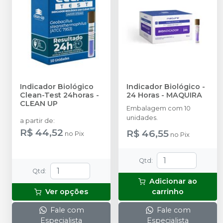
Indicador Biológico
Indicador Biológico -
Clean-Test 24horas
-
24 Horas
-
MAQUIRA
CLEAN UP
Embalagem com 10
unidades.
a partir de
:
R$ 44,52
R$ 46,55
no
Pix
no
Pix
Qtd
:
Qtd
:
Adicionar ao
Ver opções
carrinho
Fale com
Fale com
Especialista
Especialista