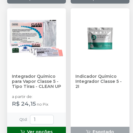
Integrador Químico
Indicador Químico
para Vapor Classe 5 -
Integrador Classe 5
-
Tipo Tiras
-
CLEAN UP
2I
a partir de
:
R$ 24,15
no
Pix
Qtd
:
Ver opções
Esgotado