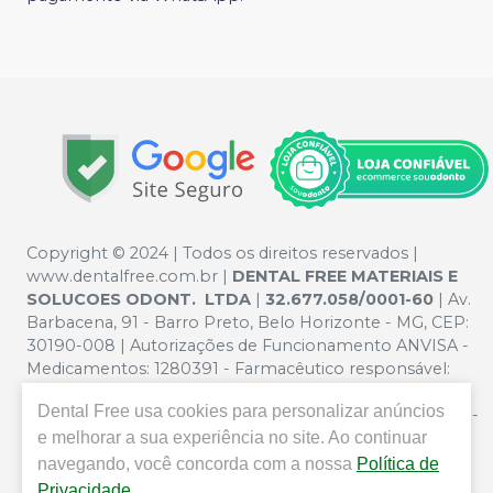
Copyright © 2024 | Todos os direitos reservados |
www.dentalfree.com.br |
DENTAL FREE MATERIAIS E
SOLUCOES ODONT. LTDA
|
32.677.058/0001-60
| Av.
Barbacena, 91 - Barro Preto, Belo Horizonte - MG, CEP:
30190-008 | Autorizações de Funcionamento ANVISA -
Medicamentos: 1280391 - Farmacêutico responsável:
Silvana Mafra Boson. CRF/MG nº 5321 | Política de
Dental Free
usa cookies para personalizar anúncios
Privacidade e Segurança - Fotos meramente ilustrativas -
e melhorar a sua experiência no site. Ao continuar
Os preços e condições da loja virtual estão sujeitos a
alterações. Em caso de divergência de preços no site, o
navegando, você concorda com a nossa
Política de
valor válido é o do Carrinho de Compra. Não vendemos
Privacidade
.