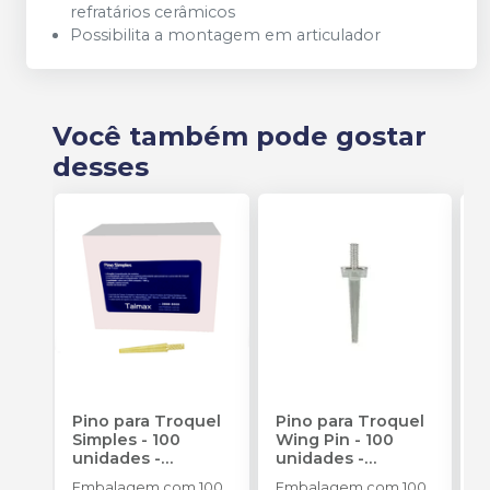
refratários cerâmicos
Possibilita a montagem em articulador
Você também pode gostar
desses
Pino para Troquel
Pino para Troquel
P
Simples - 100
Wing Pin - 100
u
unidades
-
unidades
-
C
TALMAX
TALMAX
Embalagem com 100
Embalagem com 100
E