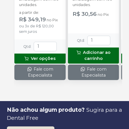
unidades.
unidades.
u
a partir de
:
R$ 30,56
a
no
Pix
R$ 349,19
R
no
Pix
ou
3
x
de
R$ 120,00
sem juros
Qtd
:
Qtd
:
Adicionar ao
Ver opções
carrinho
Fale com
Fale com
Especialista
Especialista
Não achou algum produto?
Sugira para a
Dental Free