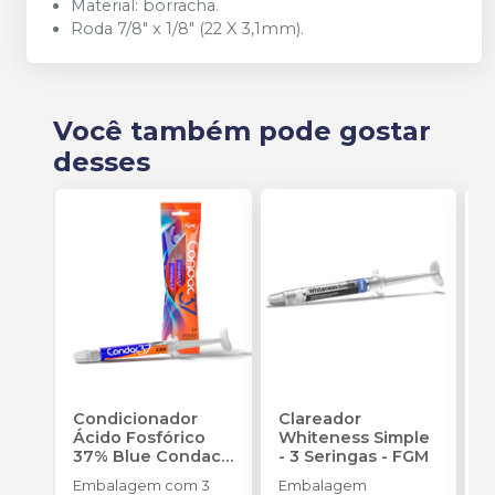
Material: borracha.
Roda 7/8" x 1/8" (22 X 3,1mm).
Você também pode gostar
desses
Condicionador
Clareador
R
Ácido Fosfórico
Whiteness Simple
X
37% Blue Condac
-
- 3 Seringas
-
FGM
E
FGM
Embalagem com 3
Embalagem
s