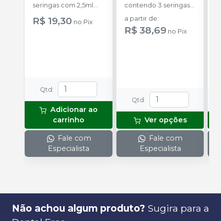
seringas com 2,5ml
contendo 3 seringas
a
cada uma e 3
com 3g de gel cada
R$ 19,30
a partir de
:
no
Pix
ponteiras para
uma.
R$ 38,69
no
Pix
aplicação.
o
s
Qtd
:
Qtd
:
Adicionar ao
carrinho
Ver opções
Fale com
Fale com
Especialista
Especialista
Não achou algum produto?
Sugira para a