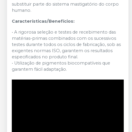
substituir parte do sistema mastigatório do corpo
humano.
Características/Benefícios:
• A rigorosa seleção e testes de recebimento das
matérias-primas combinados com os sucessivos
testes durante todos os ciclos de fabricação, sob as
exigentes normas ISO, garantem os resultados
especificados no produto final.
• Utilização de pigmentos biocompatíveis que
garantem fácil adaptação.