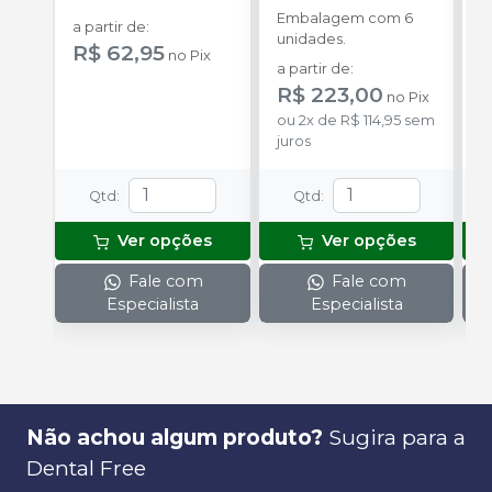
Embalagem com 6
E
a partir de
:
unidades.
p
R$ 62,95
no
Pix
D
a partir de
:
a
R$ 223,00
R
no
Pix
ou
2
x
de
R$ 114,95
sem
juros
Qtd
:
Qtd
:
Ver opções
Ver opções
Fale com
Fale com
Especialista
Especialista
Não achou algum produto?
Sugira para a
Dental Free