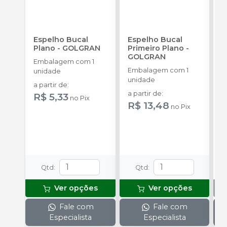
Espelho Bucal
Espelho Bucal
E
Plano
-
GOLGRAN
Primeiro Plano
-
F
GOLGRAN
Q
Embalagem com 1
Embalagem com 1
E
unidade
unidade
u
a partir de
:
a partir de
:
R$ 5,33
no
Pix
R$ 13,48
no
Pix
Qtd
:
Qtd
:
Ver opções
Ver opções
Fale com
Fale com
Especialista
Especialista