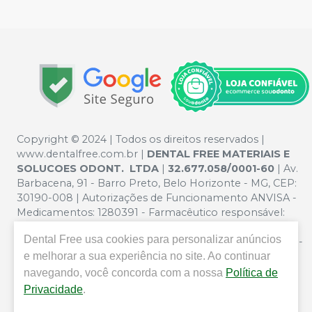
Copyright © 2024 | Todos os direitos reservados |
www.dentalfree.com.br |
DENTAL FREE MATERIAIS E
SOLUCOES ODONT. LTDA
|
32.677.058/0001-60
| Av.
Barbacena, 91 - Barro Preto, Belo Horizonte - MG, CEP:
30190-008 | Autorizações de Funcionamento ANVISA -
Medicamentos: 1280391 - Farmacêutico responsável:
Silvana Mafra Boson. CRF/MG nº 5321 | Política de
Dental Free
usa cookies para personalizar anúncios
Privacidade e Segurança - Fotos meramente ilustrativas -
e melhorar a sua experiência no site. Ao continuar
Os preços e condições da loja virtual estão sujeitos a
alterações. Em caso de divergência de preços no site, o
navegando, você concorda com a nossa
Política de
valor válido é o do Carrinho de Compra. Não vendemos
Privacidade
.
por atacado por isso nos reservamos o direito de não