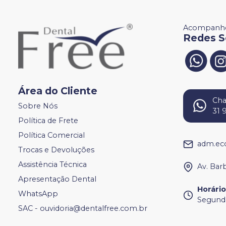
Acompanhe
Redes S
Área do Cliente
Ch
Sobre Nós
31 
Política de Frete
Política Comercial
adm.ec
Trocas e Devoluções
Assistência Técnica
Av. Bar
Apresentação Dental
Horári
WhatsApp
Segunda
SAC - ouvidoria@dentalfree.com.br