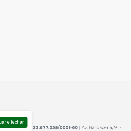
uar e fechar
ODONT. LTDA
|
32.677.058/0001-60
| Av. Barbacena, 91 -