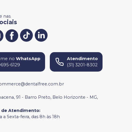
 nas
ociais
ame no
WhatsApp
Atendimento
9695-6129
(31) 3201-8302
ommerce@dentalfree.com.br
bacena, 91 - Barro Preto, Belo Horizonte - MG,
o de Atendimento
:
 a Sexta-feira, das 8h às 18h