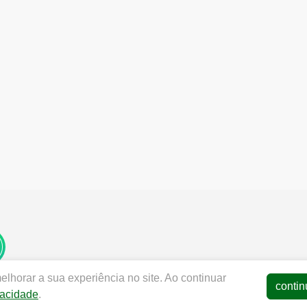
lhorar a sua experiência no site. Ao continuar
contin
vacidade
.
dentalfree.com.br |
DENTAL FREE MATERIAIS E SOLUCOES 