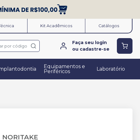
 Técnica
Kit Acadêmicos
Catálogos
Faça seu login
ar por código
ou cadastre-se
Equipamentos e
mplantodontia
Laboratório
Periféricos
-
NORITAKE