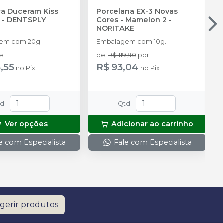
a Duceram Kiss
Porcelana EX-3 Novas
-
DENTSPLY
Cores - Mamelon 2
-
NORITAKE
em com 20g.
Embalagem com 10g.
de
:
de
:
R$ 119,90
por
:
,55
R$ 93,04
no
Pix
no
Pix
td
:
Qtd
:
Ver opções
Adicionar ao carrinho
e com Especialista
Fale com Especialista
gerir produtos