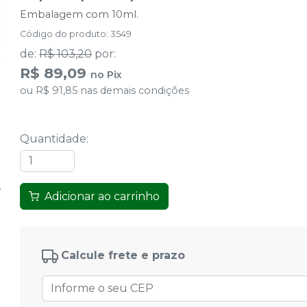
Embalagem com 10ml.
Código do produto
:
3549
de
:
R$ 103,20
por
:
R$ 89,09
no
Pix
ou
R$ 91,85
nas demais condições
Quantidade
:
Adicionar ao carrinho
Calcule frete e prazo