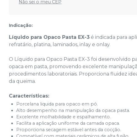
Não sei o meu CEP
Indicação:
Líquido para Opaco Pasta EX-3
é indicada para ap
refratário, platina, laminados, inlay e onlay.
O Líquido para Opaco Pasta EX-3 foi desenvolvido p
opaca em pasta, promovendo excelente manipulação,
procedimentos laboratoriais. Proporciona fluidez id
da queima.
Características:
Porcelana liquida para opaco em pó.
Alto desempenho na manipulação da opaca pasta.
Excelente molhabilidade e espalhamento.
Facilita a aplicação uniforme da camada opaca.
Proporciona secagem estável antes da cocção.
Compatível com materiais cerâmicos de alta fusão.