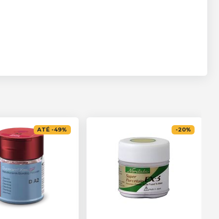
ATÉ
-
49
%
-
20
%