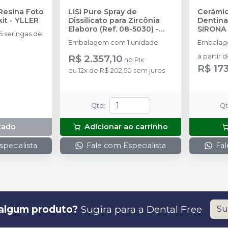
Resina Foto
LiSi Pure Spray de
Cerâmic
kit
-
YLLER
Dissilicato para Zircônia
Dentina
Elaboro (Ref. 08-5030)
-
SIRONA
 seringas de
ODONTOMEGA
Embalagem com 1 unidade
Embalag
R$ 2.357,10
a partir 
no
Pix
R$ 173
ou
12
x
de
R$ 202,50
sem juros
Qtd
:
Q
tado
Adicionar ao carrinho
pecialista
Fale com Especialista
Fal
algum produto?
Sugira para a
Dental Free
Su