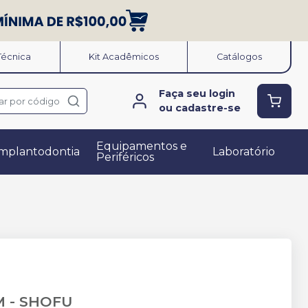
 Técnica
Kit Acadêmicos
Catálogos
Faça seu login
ar por código
ou cadastre-se
Equipamentos e
mplantodontia
Laboratório
Periféricos
M
-
SHOFU