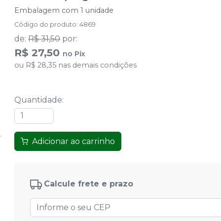
Embalagem com 1 unidade
Código do produto
:
4869
de
:
R$ 31,50
por
:
R$ 27,50
no
Pix
ou
R$ 28,35
nas demais condições
Quantidade
:
Adicionar ao carrinho
Calcule frete e prazo