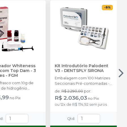
-
8
%
reador Whiteness
Kit Introdutório Palodent
com Top Dam - 3
V3
-
DENTSPLY SIRONA
es
-
FGM
Embalagem com 100 Matrizes
 frasco com 10g de
Seccionais Pré-contornadas -
 de hidrogênio
25 de cada tamanho: 3.5mm,
de
:
R$ 2.290,00
por
:
ado + 1 frasco com 5g
4.5mm, 5.5mm, 6.5mm, 75
3,99
R$ 2.036,03
no
Pix
no
Pix
ante + 1 frasco com
Cunhas Anatômicas - 25 de
ução Neutralize
ou
12
x
de
R$ 174,92
sem juros
cada tamanho: P, M, G 30
zante de peróxidos) + 1
Cunhas Protetoras Inteligentes
 e uma placa para
- 10 de cada tamanho: P, M, G, 1
td
:
Qtd
:
do gel e 1 Top Dam
Anel Universal; 1 Anel Pequeno;
1 Alicate (Fórceps); 1 Pinça