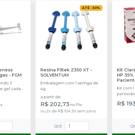
ATÉ
-
30
%
eness
Resina Filtek Z350 XT
-
Kit Cla
ngas
-
FGM
SOLVENTUM
HP 35% 
Pacient
endo 3
Embalagem com 1 seringa de
Kit com 1
e gel cada
4g.
peróxido
a partir de
:
concentr
R$ 19
R$ 202,73
ix
no
Pix
de espess
ou
2
x
de
R$ 104,50
sem juros
2g de sol
(neutrali
espátula
Qtd
:
Q
preparo 
com 2g.