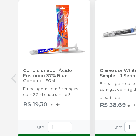
Condicionador Ácido
Clareador Whit
Fosfórico 37% Blue
Simple - 3 Seri
Condac
-
FGM
Embalagem cont
Embalagem com 3 seringas
seringas com 3g d
com 2,5ml cada uma e 3
uma.
a partir de
:
ponteiras para aplicação.
R$ 19,30
R$ 38,69
no
Pix
no
P
Qtd
:
Qtd
: