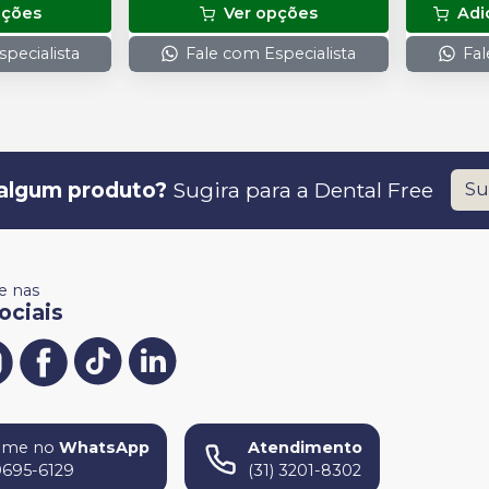
pções
Ver opções
Adi
pecialista
Fale com Especialista
Fal
algum produto?
Sugira para a
Dental Free
Su
 nas
ociais
ame no
WhatsApp
Atendimento
9695-6129
(31) 3201-8302