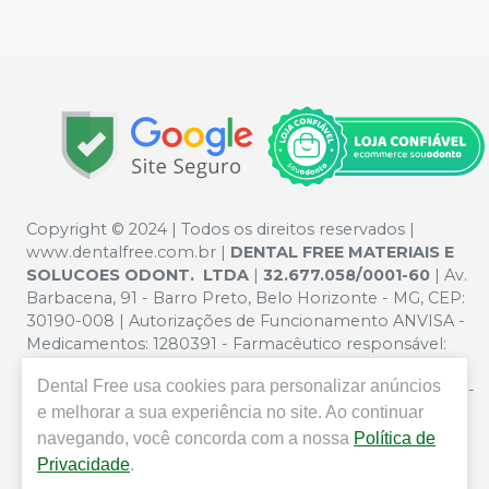
Copyright © 2024 | Todos os direitos reservados |
www.dentalfree.com.br |
DENTAL FREE MATERIAIS E
SOLUCOES ODONT. LTDA
|
32.677.058/0001-60
| Av.
Barbacena, 91 - Barro Preto, Belo Horizonte - MG, CEP:
30190-008 | Autorizações de Funcionamento ANVISA -
Medicamentos: 1280391 - Farmacêutico responsável:
Silvana Mafra Boson. CRF/MG nº 5321 | Política de
Dental Free
usa cookies para personalizar anúncios
Privacidade e Segurança - Fotos meramente ilustrativas -
e melhorar a sua experiência no site. Ao continuar
Os preços e condições da loja virtual estão sujeitos a
alterações. Em caso de divergência de preços no site, o
navegando, você concorda com a nossa
Política de
valor válido é o do Carrinho de Compra. Não vendemos
Privacidade
.
por atacado por isso nos reservamos o direito de não