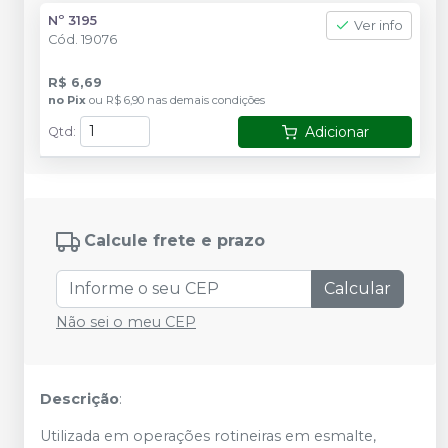
Nº 3195
Ver info
Cód.
19076
R$ 6,69
no
Pix
ou
R$ 6,90
nas demais condições
Adicionar
Qtd
:
Calcule frete e prazo
Calcular
Não sei o meu CEP
Descrição
:
Utilizada em operações rotineiras em esmalte,