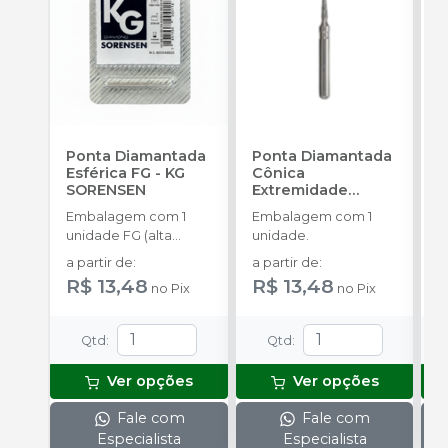
Ponta Diamantada
Ponta Diamantada
P
Esférica FG
-
KG
Cônica
I
SORENSEN
Extremidade
c
Arredondada FG
-
A
Embalagem com 1
Embalagem com 1
E
KG SORENSEN
unidade FG (alta
unidade.
u
rotação).
a partir de
:
a partir de
:
a
R$ 13,48
R$ 13,48
R
no
Pix
no
Pix
Qtd
:
Qtd
:
Ver opções
Ver opções
Fale com
Fale com
Especialista
Especialista