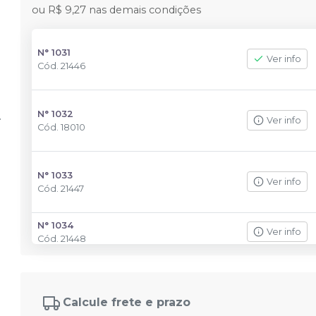
ou
R$ 9,27
nas demais condições
N° 1031
Ver info
Cód.
21446
N° 1032
Ver info
Cód.
18010
N° 1033
Ver info
Cód.
21447
N° 1034
Ver info
Cód.
21448
N° 1035
Ver info
Cód.
21449
Calcule frete e prazo