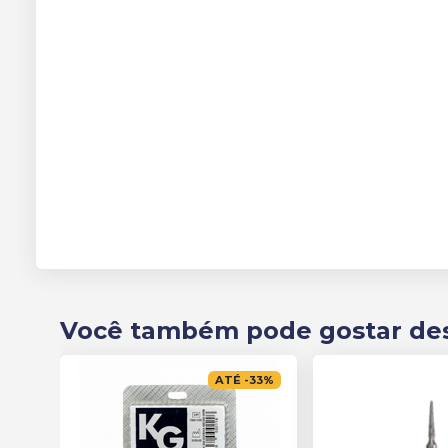
Você também pode gostar de
ATÉ
-
33
%