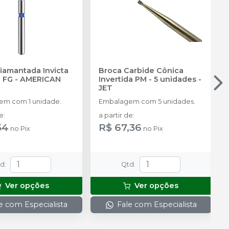
iamantada Invicta
Broca Carbide Cônica
a FG
-
AMERICAN
Invertida PM - 5 unidades
-
JET
m com 1 unidade.
Embalagem com 5 unidades.
de
:
a partir de
:
54
R$ 67,36
no
Pix
no
Pix
td
:
Qtd
:
Ver opções
Ver opções
e com Especialista
Fale com Especialista