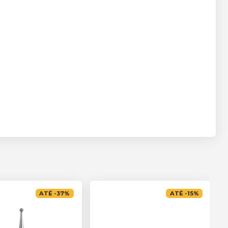
ATÉ
-
37
%
ATÉ
-
15
%