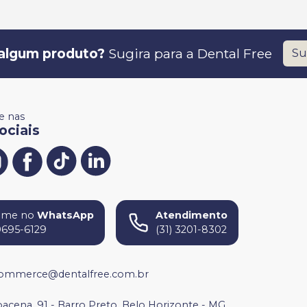
algum produto?
Sugira para a
Dental Free
Su
 nas
ociais
ame no
WhatsApp
Atendimento
9695-6129
(31) 3201-8302
ommerce@dentalfree.com.br
bacena, 91 - Barro Preto, Belo Horizonte - MG,