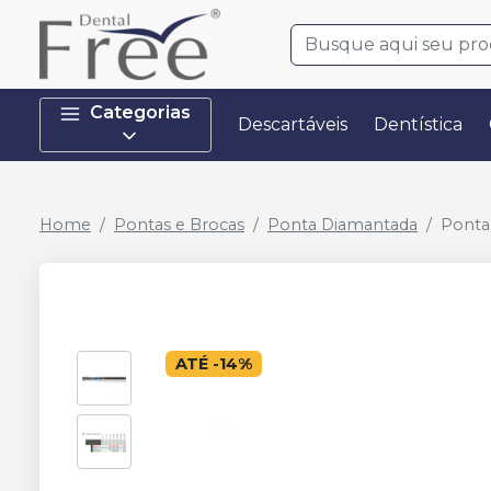
Categorias
Descartáveis
Dentística
Home
Pontas e Brocas
Ponta Diamantada
Ponta
ATÉ
-
14
%