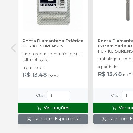
Ponta Diamantada Esférica
Ponta Diamant
FG
-
KG SORENSEN
Extremidade A
FG
-
KG SOREN
Embalagem com 1 unidade FG
Embalagem com 1
(alta rotação).
a partir de
:
a partir de
:
R$ 13,48
R$ 13,48
no
Pi
no
Pix
Qtd
:
Qtd
:
Ver opções
Ver o
Fale com Especialista
Fale com Es