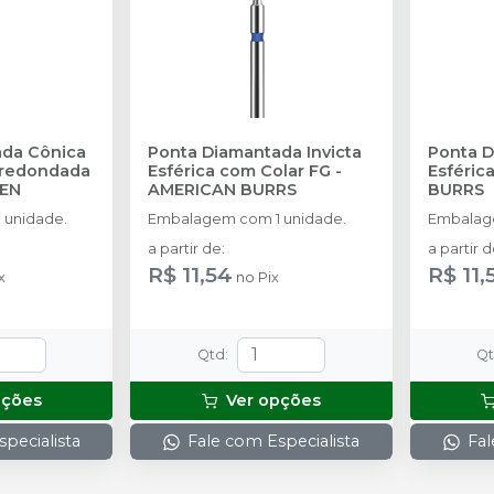
ada Cônica
Ponta Diamantada Invicta
Ponta D
rredondada
Esférica com Colar FG
-
Esféric
SEN
AMERICAN BURRS
BURRS
 unidade.
Embalagem com 1 unidade.
Embalage
a partir de
:
a partir 
R$ 11,54
R$ 11,
x
no
Pix
Qtd
:
Q
pções
Ver opções
pecialista
Fale com Especialista
Fal