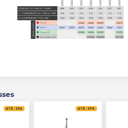
sses
ATÉ
-
33
%
ATÉ
-
37
%