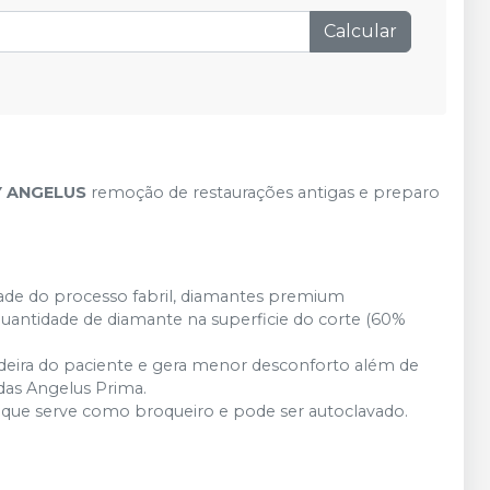
de
:
R$ 10,90
por
:
Calcular
R$ 8,99
Adicionar
Qtd
:
no
Pix
ou
R$ 9,27
nas
demais condições
de
:
R$ 10,90
por
:
R$ 8,99
Adicionar
Qtd
:
no
Pix
ou
R$ 9,27
nas
demais condições
BY ANGELUS
remoção de restaurações antigas e preparo
de
:
R$ 10,90
por
:
R$ 8,99
Adicionar
Qtd
:
no
Pix
ou
R$ 9,27
nas
demais condições
idade do processo fabril, diamantes premium
de
:
R$ 10,90
por
:
uantidade de diamante na superficie do corte (60%
R$ 8,99
Adicionar
Qtd
:
no
Pix
ou
R$ 9,27
nas
demais condições
deira do paciente e gera menor desconforto além de
das Angelus Prima.
que serve como broqueiro e pode ser autoclavado.