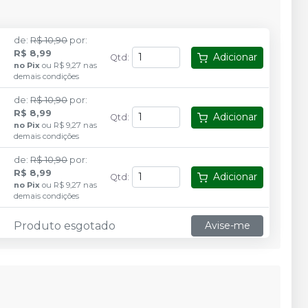
de
:
R$ 10,90
por
:
R$ 8,99
Adicionar
Qtd
:
no
Pix
ou
R$ 9,27
nas
demais condições
de
:
R$ 10,90
por
:
R$ 8,99
Adicionar
Qtd
:
no
Pix
ou
R$ 9,27
nas
demais condições
de
:
R$ 10,90
por
:
R$ 8,99
Adicionar
Qtd
:
no
Pix
ou
R$ 9,27
nas
demais condições
Produto esgotado
Avise-me
de
:
R$ 10,90
por
:
R$ 8,99
Adicionar
Qtd
:
no
Pix
ou
R$ 9,27
nas
demais condições