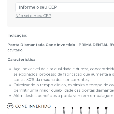
N° 1036
Ver info
Cód.
21450
Não sei o meu CEP
N° 1151
Ver info
Cód.
21464
Indicação:
Ponta Diamantada Cone Invertido - PRIMA DENTAL 
cavitário.
N° 1153
Ver info
Cód.
21465
Caracteristica:
Aço inoxidavel de alta qualidade e dureza, concentric
N° 1043 (com colar)
selecionados, processo de fabricação que aumenta a q
Ver info
Cód.
21451
contra 30% da maioria dos concorrentes).
Otimizando o tempo clinico, minimiza o tempo de ca
permitir uma maior durabilidade das pontas diamanta
Além destes beneficios a ponta vem em embalagem 