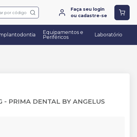
Faça seu login
ar por código
ou cadastre-se
Equipamentos e
mplantodontia
Laboratório
Periféricos
G
-
PRIMA DENTAL BY ANGELUS