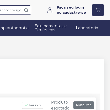
Faça seu login
ar por código
ou cadastre-se
Equipamentos e
mplantodontia
Laboratório
Periféricos
Produto
Avise-me
Ver info
esgotado