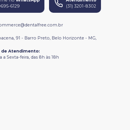
9695-6129
(31) 3201-8302
ommerce@dentalfree.com.br
bacena, 91 - Barro Preto, Belo Horizonte - MG,
o de Atendimento
:
 a Sexta-feira, das 8h às 18h