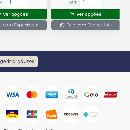
td
:
Qtd
:
Ver opções
Ver opções
e com Especialista
Fale com Especialista
gerir produtos