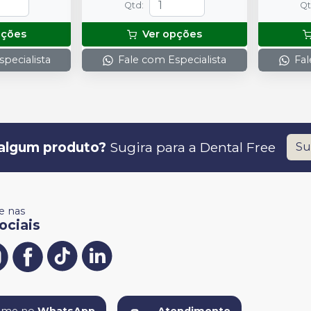
Qtd
:
Q
pções
Ver opções
pecialista
Fale com Especialista
Fal
algum produto?
Sugira para a
Dental Free
Su
 nas
ociais
ame no
WhatsApp
Atendimento