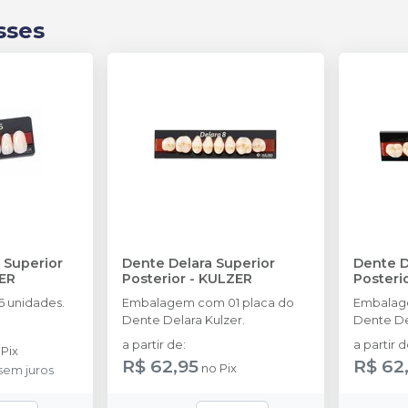
sses
 Superior
Dente Delara Superior
Dente D
ER
Posterior
-
KULZER
Posteri
 unidades.
Embalagem com 01 placa do
Embalag
Dente Delara Kulzer.
Dente De
a partir de
:
a partir 
o
Pix
R$ 62,95
R$ 62
no
Pix
sem juros