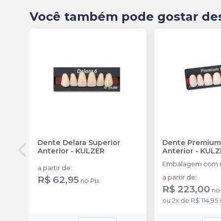
Você também pode gostar de
Dente Delara Superior
Dente Premium
Anterior
-
KULZER
Anterior
-
KULZ
Embalagem com 6
a partir de
:
R$ 62,95
a partir de
:
no
Pix
R$ 223,00
n
ou
2
x
de
R$ 114,95