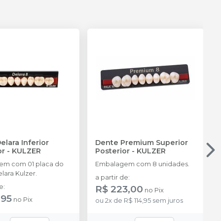
elara Inferior
Dente Premium Superior
or
-
KULZER
Posterior
-
KULZER
em com 01 placa do
Embalagem com 8 unidades.
lara Kulzer.
a partir de
:
de
:
R$ 223,00
no
Pix
,95
no
Pix
ou
2
x
de
R$ 114,95
sem juros