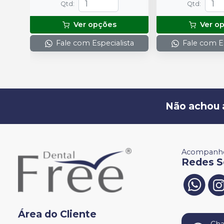
Qtd
:
Qtd
:
Ver opções
Ver o
Fale com Especialista
Fale com Es
Não achou 
Acompanhe
Redes S
Área do Cliente
Ch