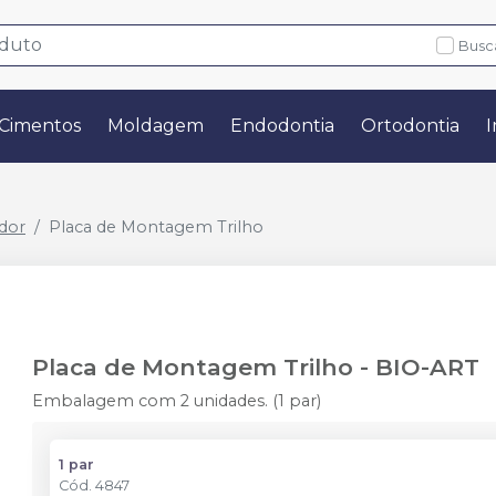
Busc
Cimentos
Moldagem
Endodontia
Ortodontia
I
ador
Placa de Montagem Trilho
Placa de Montagem Trilho
-
BIO-ART
Embalagem com 2 unidades. (1 par)
1 par
Cód.
4847