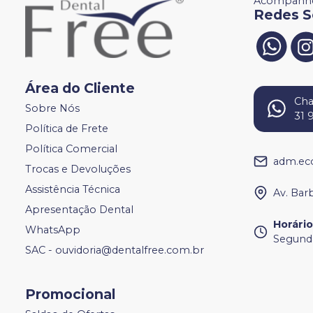
Acompanhe
Redes S
Área do Cliente
Ch
Sobre Nós
31 
Política de Frete
Política Comercial
adm.ec
Trocas e Devoluções
Assistência Técnica
Av. Bar
Apresentação Dental
Horári
WhatsApp
Segunda
SAC - ouvidoria@dentalfree.com.br
Promocional