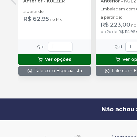
Anterior
-
KULZER
Anterior
-
KULZ
Embalagem com 6
a partir de
:
R$ 62,95
a partir de
:
no
Pix
R$ 223,00
n
ou
2
x
de
R$ 114,95
Qtd
:
Qtd
:
Ver opções
Ver o
Fale com Especialista
Fale com Es
Não achou 