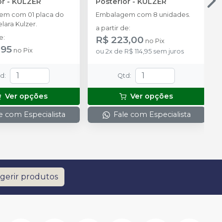
or
-
KULZER
Posterior
-
KULZER
em com 01 placa do
Embalagem com 8 unidades.
lara Kulzer.
a partir de
:
de
:
R$ 223,00
no
Pix
,95
no
Pix
ou
2
x
de
R$ 114,95
sem juros
td
:
Qtd
:
Ver opções
Ver opções
e com Especialista
Fale com Especialista
gerir produtos