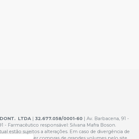
ODONT. LTDA
|
32.677.058/0001-60
| Av. Barbacena, 91 -
 - Farmacêutico responsável: Silvana Mafra Boson.
tual estão sujeitos a alterações. Em caso de divergência de
to de não atender compras de grandes volumes pelo site.