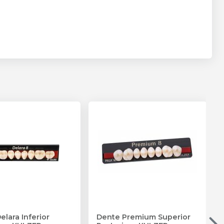
elara Inferior
Dente Premium Superior