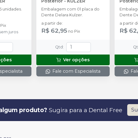
ER
Posterior
-
KULZER
Posteri
 unidades.
Embalagem com 01 placa do
Embalag
Dente Delara Kulzer.
Dente De
a partir de
:
a partir 
o
Pix
R$ 62,95
R$ 62
no
Pix
sem juros
Qtd
:
Q
pções
Ver opções
pecialista
Fale com Especialista
Fal
algum produto?
Sugira para a
Dental Free
Su