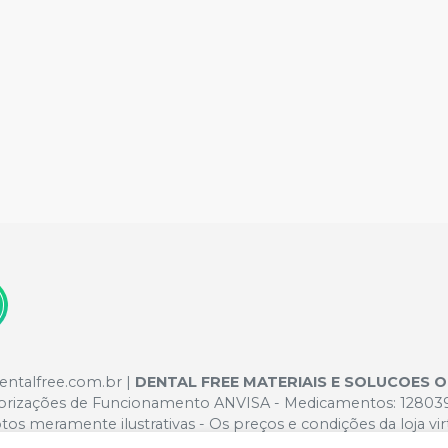
dentalfree.com.br |
DENTAL FREE MATERIAIS E SOLUCOES 
torizações de Funcionamento ANVISA - Medicamentos: 1280391
tos meramente ilustrativas - Os preços e condições da loja vir
ra. Não vendemos por atacado por isso nos reservamos o direi