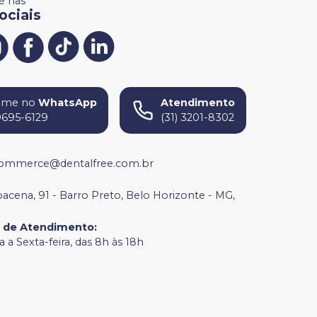
 nas
ociais
ame no
WhatsApp
Atendimento
9695-6129
(31) 3201-8302
ommerce@dentalfree.com.br
bacena, 91 - Barro Preto, Belo Horizonte - MG,
o de Atendimento
:
 a Sexta-feira, das 8h às 18h