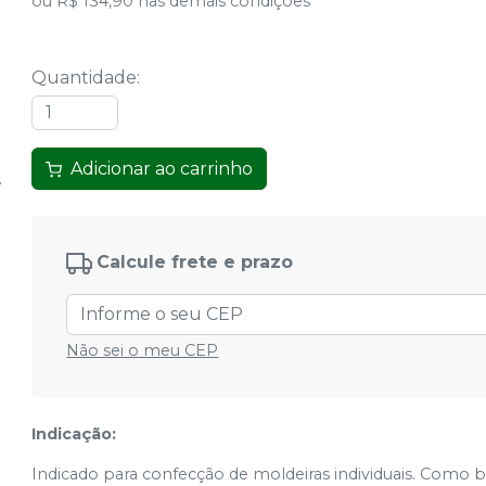
ou
R$ 134,90
nas demais condições
Quantidade
:
Adicionar ao carrinho
Calcule frete e prazo
Não sei o meu CEP
Indicação:
Indicado para confecção de moldeiras individuais. Como b