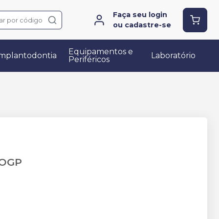
Faça seu login
ar por código
ou cadastre-se
Equipamentos e
mplantodontia
Laboratório
Periféricos
 OGP