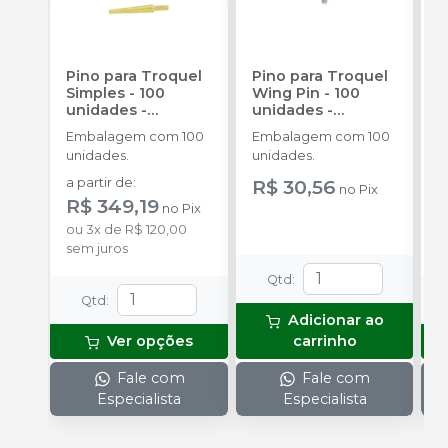
Pino para Troquel
Pino para Troquel
V
Simples - 100
Wing Pin - 100
-
unidades
-
unidades
-
E
TALMAX
TALMAX
Embalagem com 100
Embalagem com 100
a
unidades.
unidades.
R
a partir de
:
R$ 30,56
no
Pix
R$ 349,19
no
Pix
ou
3
x
de
R$ 120,00
sem juros
Qtd
:
Qtd
:
Adicionar ao
Ver opções
carrinho
Fale com
Fale com
Especialista
Especialista