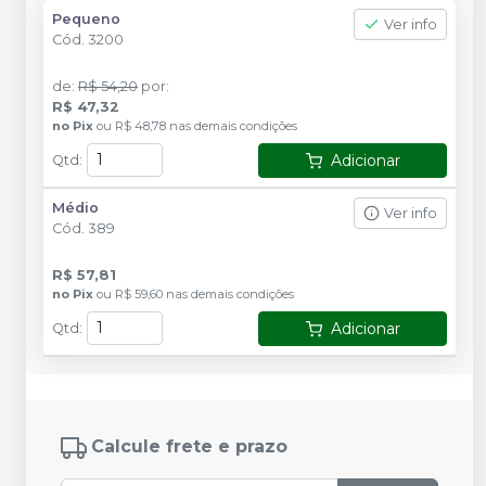
Pequeno
Ver info
Cód.
3200
de
:
R$ 54,20
por
:
R$ 47,32
no
Pix
ou
R$ 48,78
nas demais condições
Adicionar
Qtd
:
Médio
Ver info
Cód.
389
R$ 57,81
no
Pix
ou
R$ 59,60
nas demais condições
Adicionar
Qtd
:
Calcule frete e prazo