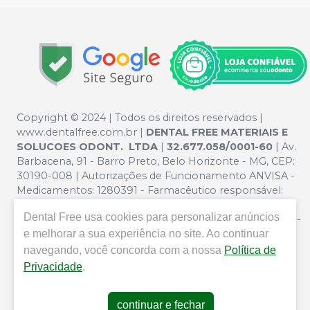
Copyright © 2024 | Todos os direitos reservados |
www.dentalfree.com.br |
DENTAL FREE MATERIAIS E
SOLUCOES ODONT. LTDA
|
32.677.058/0001-60
| Av.
Barbacena, 91 - Barro Preto, Belo Horizonte - MG, CEP:
30190-008 | Autorizações de Funcionamento ANVISA -
Medicamentos: 1280391 - Farmacêutico responsável:
Silvana Mafra Boson. CRF/MG nº 5321 | Política de
Dental Free
usa cookies para personalizar anúncios
Privacidade e Segurança - Fotos meramente ilustrativas -
e melhorar a sua experiência no site. Ao continuar
Os preços e condições da loja virtual estão sujeitos a
alterações. Em caso de divergência de preços no site, o
navegando, você concorda com a nossa
Política de
valor válido é o do Carrinho de Compra. Não vendemos
Privacidade
.
por atacado por isso nos reservamos o direito de não
atender compras de grandes volumes pelo site.
continuar e fechar