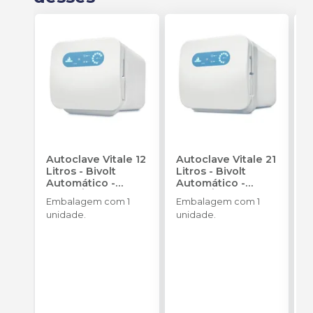
Autoclave Vitale 12
Autoclave Vitale 21
F
Litros - Bivolt
Litros - Bivolt
V
Automático
-
Automático
-
G
CRISTÓFOLI
CRISTÓFOLI
U
Embalagem com 1
Embalagem com 1
E
unidade.
unidade.
V
4
d
r
c
b
P
s
o
lu
s