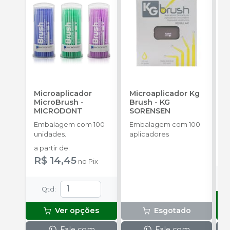
Microaplicador
Microaplicador Kg
B
MicroBrush
-
Brush
-
KG
D
MICRODONT
SORENSEN
I
B
Embalagem com 100
Embalagem com 100
E
unidades.
aplicadores
u
a partir de
:
R
R$ 14,45
no
Pix
Qtd
:
Ver opções
Esgotado
Fale com
Fale com