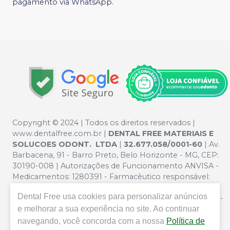
pagamento via WhatsApp.
Copyright © 2024 | Todos os direitos reservados |
www.dentalfree.com.br |
DENTAL FREE MATERIAIS E
SOLUCOES ODONT. LTDA
|
32.677.058/0001-60
| Av.
Barbacena, 91 - Barro Preto, Belo Horizonte - MG, CEP:
30190-008 | Autorizações de Funcionamento ANVISA -
Medicamentos: 1280391 - Farmacêutico responsável:
Silvana Mafra Boson. CRF/MG nº 5321 | Política de
Dental Free
usa cookies para personalizar anúncios
Privacidade e Segurança - Fotos meramente ilustrativas -
Os preços e condições da loja virtual estão sujeitos a
e melhorar a sua experiência no site. Ao continuar
alterações. Em caso de divergência de preços no site, o
navegando, você concorda com a nossa
Política de