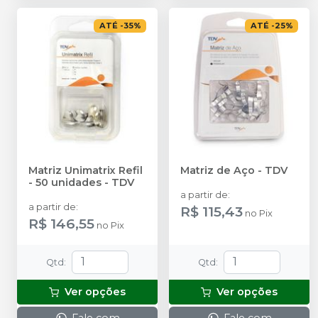
ATÉ
-
35
%
ATÉ
-
25
%
Matriz Unimatrix Refil
Matriz de Aço
-
TDV
- 50 unidades
-
TDV
a partir de
:
a partir de
:
R$ 115,43
no
Pix
R$ 146,55
no
Pix
Qtd
:
Qtd
:
Ver opções
Ver opções
Fale com
Fale com