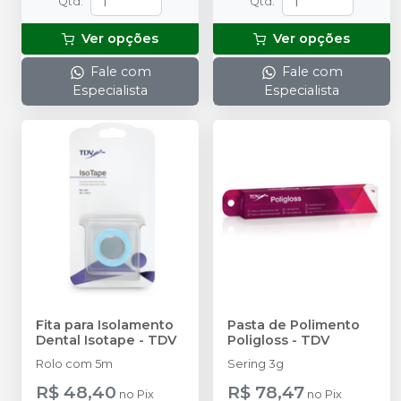
Qtd
:
Qtd
:
Ver opções
Ver opções
Fale com
Fale com
Especialista
Especialista
Fita para Isolamento
Pasta de Polimento
Dental Isotape
-
TDV
Poligloss
-
TDV
Rolo com 5m
Sering 3g
R$ 48,40
R$ 78,47
no
Pix
no
Pix