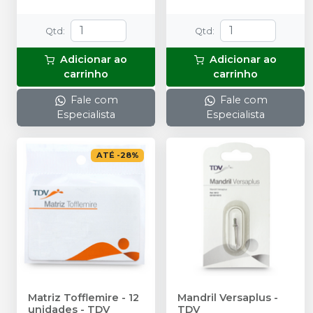
Qtd
:
Qtd
:
Adicionar ao
Adicionar ao
carrinho
carrinho
Fale com
Fale com
Especialista
Especialista
ATÉ
-
28
%
Matriz Tofflemire - 12
Mandril Versaplus
-
unidades
-
TDV
TDV