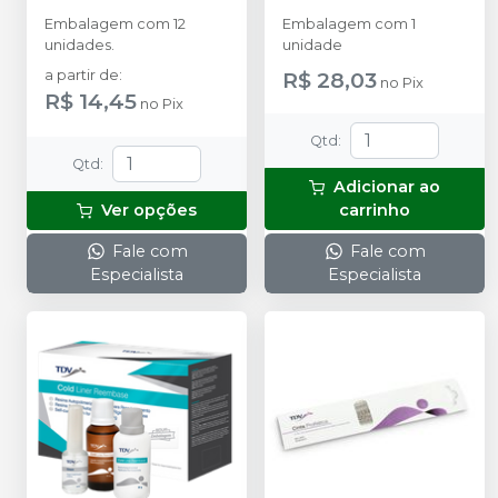
Embalagem com 12
Embalagem com 1
unidades.
unidade
a partir de
:
R$ 28,03
no
Pix
R$ 14,45
no
Pix
Qtd
:
Qtd
:
Adicionar ao
Ver opções
carrinho
Fale com
Fale com
Especialista
Especialista