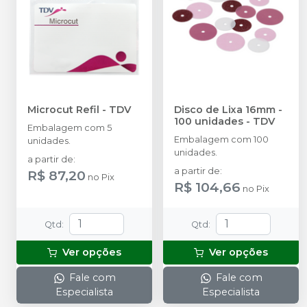
Microcut Refil
-
TDV
Disco de Lixa 16mm -
100 unidades
-
TDV
Embalagem com 5
Embalagem com 100
unidades.
unidades.
a partir de
:
a partir de
:
R$ 87,20
no
Pix
R$ 104,66
no
Pix
Qtd
:
Qtd
:
Ver opções
Ver opções
Fale com
Fale com
Especialista
Especialista