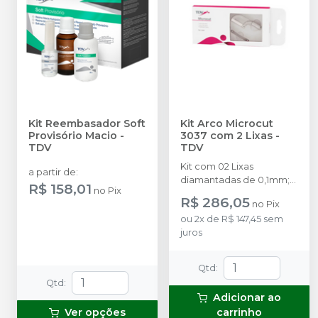
Kit Reembasador Soft
Kit Arco Microcut
Provisório Macio
-
3037 com 2 Lixas
-
TDV
TDV
Kit com 02 Lixas
a partir de
:
diamantadas de 0,1mm;
R$ 158,01
no
Pix
01 Serra de 0,05mm.
R$ 286,05
no
Pix
ou
2
x
de
R$ 147,45
sem
juros
Qtd
:
Qtd
:
Adicionar ao
Ver opções
carrinho