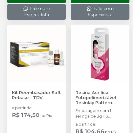
Fale com
Fale com
Especialista
Especialista
Kit Reembasador Soft
Resina Acrílica
Rebase
-
TDV
Fotopolimerizável
Resinlay Pattern
Photo Gel
-
TDV
a partir de
:
Embalagem com 1
R$ 174,50
no
Pix
seringa de 3g + 3
ponteiras.
a partir de
:
R$ 104,66
no
Pix