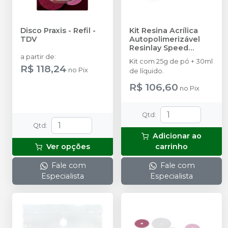
Disco Praxis - Refil
-
Kit Resina Acrílica
TDV
Autopolimerizável
Resinlay Speed
Pattern
-
TDV
a partir de
:
Kit com 25g de pó + 30ml
R$ 118,24
no
Pix
de líquido.
R$ 106,60
no
Pix
Qtd
:
Qtd
:
Adicionar ao
Ver opções
carrinho
Fale com
Fale com
Especialista
Especialista