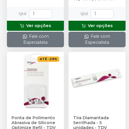
Qtd
:
Qtd
:
Ver opções
Ver opções
Fale com
Fale com
Especialista
Especialista
ATÉ
-
29
%
Ponta de Polimento
Tira Diamantada
Abrasiva de Silicone
Serrilhada - 5
Optimize Refil
-
TDV
unidades
-
TDV