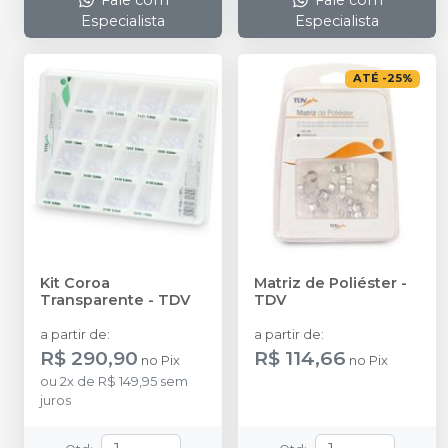
Especialista
Especialista
ATÉ
-
25
%
Kit Coroa
Matriz de Poliéster
-
Transparente
-
TDV
TDV
a partir de
:
a partir de
:
R$ 290,90
R$ 114,66
no
Pix
no
Pix
ou
2
x
de
R$ 149,95
sem
juros