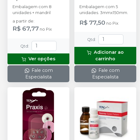
Embalagem com 8
Embalagem com 5
unidades + mandril
unidades. 3mmx150mm.
a partir de
:
R$ 77,50
no
Pix
R$ 67,77
no
Pix
Qtd
:
Qtd
:
Adicionar ao
Ver opções
carrinho
Fale com
Fale com
Especialista
Especialista