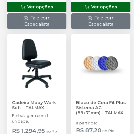
Ver opções
Ver opções
Fale com
Fale com
Especialista
Especialista
Cadeira Moby Work
Bloco de Cera Fit Plus
Soft
-
TALMAX
Sistema AG
(89x71mm)
-
TALMAX
Embalagem com 1
unidade.
a partir de
:
R$ 87,20
R$ 1.294,95
no
Pix
no
Pix