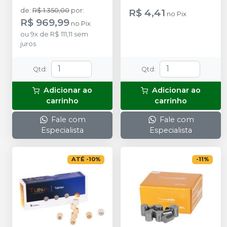
de
:
R$ 1.350,00
por
:
R$ 4,41
no
Pix
R$ 969,99
no
Pix
ou
9
x
de
R$ 111,11
sem
juros
Qtd
:
Qtd
:
Adicionar ao
Adicionar ao
carrinho
carrinho
Fale com
Fale com
Especialista
Especialista
ATÉ
-
10
%
-
11
%