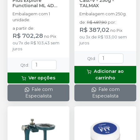
Plus Explore
Cast-V - 250g
-
Functional ML 4D
TALMAX
para Sistema OP de
Embalagem com 1
Embalagem com 250g.
CAD/CAM D98 x
unidade.
A18mm
-
TALMAX
de
:
R$ 487,90
por
:
a partir de
:
R$ 387,02
no
Pix
R$ 702,28
no
Pix
ou
3
x
de
R$ 133,00
sem
ou
7
x
de
R$ 103,43
sem
juros
juros
Qtd
:
Qtd
:
Adicionar ao
Ver opções
carrinho
Fale com
Fale com
Especialista
Especialista