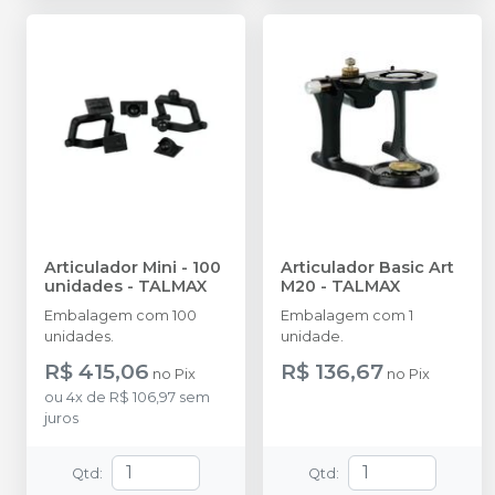
Articulador Mini - 100
Articulador Basic Art
unidades
-
TALMAX
M20
-
TALMAX
Embalagem com 100
Embalagem com 1
unidades.
unidade.
R$ 415,06
R$ 136,67
no
Pix
no
Pix
ou
4
x
de
R$ 106,97
sem
juros
Qtd
:
Qtd
: