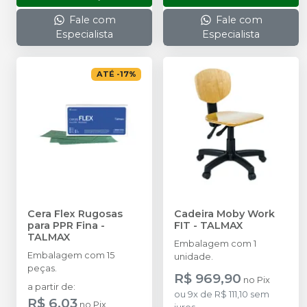
Fale com
Fale com
Especialista
Especialista
ATÉ
-
17
%
Cera Flex Rugosas
Cadeira Moby Work
para PPR Fina
-
FIT
-
TALMAX
TALMAX
Embalagem com 1
Embalagem com 15
unidade.
peças.
R$ 969,90
no
Pix
a partir de
:
ou
9
x
de
R$ 111,10
sem
R$ 6,03
no
Pix