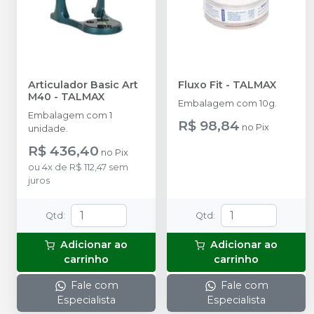
Articulador Basic Art
Fluxo Fit
-
TALMAX
M40
-
TALMAX
Embalagem com 10g.
Embalagem com 1
R$ 98,84
no
Pix
unidade.
R$ 436,40
no
Pix
ou
4
x
de
R$ 112,47
sem
juros
Qtd
:
Qtd
:
Adicionar ao
Adicionar ao
carrinho
carrinho
Fale com
Fale com
Especialista
Especialista