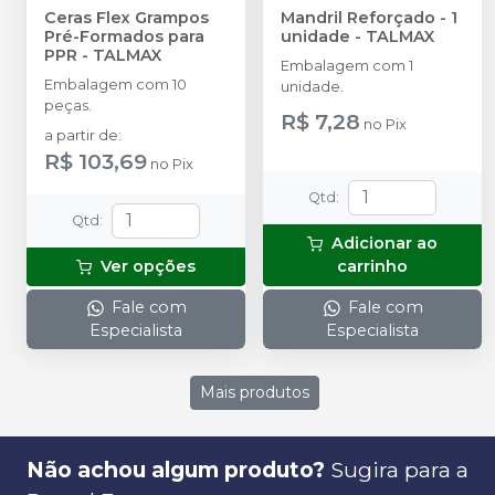
Ceras Flex Grampos
Mandril Reforçado - 1
Pré-Formados para
unidade
-
TALMAX
PPR
-
TALMAX
Embalagem com 1
Embalagem com 10
unidade.
peças.
R$ 7,28
no
Pix
a partir de
:
R$ 103,69
no
Pix
Qtd
:
Qtd
:
Adicionar ao
Ver opções
carrinho
Fale com
Fale com
Especialista
Especialista
Mais produtos
Não achou algum produto?
Sugira para a