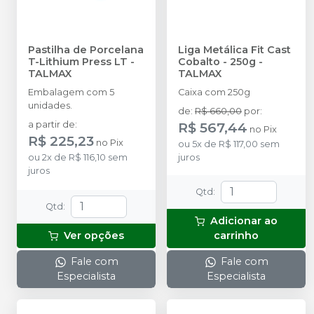
Pastilha de Porcelana
Liga Metálica Fit Cast
T-Lithium Press LT
-
Cobalto - 250g
-
TALMAX
TALMAX
Embalagem com 5
Caixa com 250g
unidades.
de
:
R$ 660,00
por
:
a partir de
:
R$ 567,44
no
Pix
R$ 225,23
no
Pix
ou
5
x
de
R$ 117,00
sem
ou
2
x
de
R$ 116,10
sem
juros
juros
Qtd
:
Qtd
:
Adicionar ao
Ver opções
carrinho
Fale com
Fale com
Especialista
Especialista