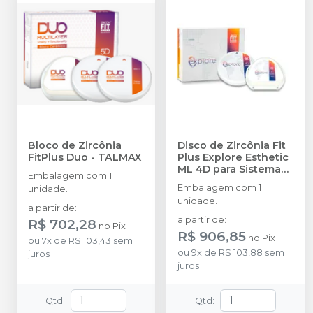
Bloco de Zircônia
Disco de Zircônia Fit
FitPlus Duo
-
TALMAX
Plus Explore Esthetic
ML 4D para Sistema
Embalagem com 1
OP de CAD/CAM
Embalagem com 1
unidade.
D98xA25mm
-
unidade.
TALMAX
a partir de
:
a partir de
:
R$ 702,28
no
Pix
R$ 906,85
no
Pix
ou
7
x
de
R$ 103,43
sem
ou
9
x
de
R$ 103,88
sem
juros
juros
Qtd
:
Qtd
: