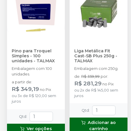
Pino para Troquel
Liga Metálica Fit
Simples - 100
Cast-SB Plus 250g
-
unidades
-
TALMAX
TALMAX
Embalagem com 100
Embalagem com 250g.
unidades.
de
:
R$ 359,99
por
:
a partir de
:
R$ 281,29
no
Pix
R$ 349,19
no
Pix
ou
2
x
de
R$ 145,00
sem
ou
3
x
de
R$ 120,00
sem
juros
juros
Qtd
:
Qtd
:
Adicionar ao
Ver opções
carrinho