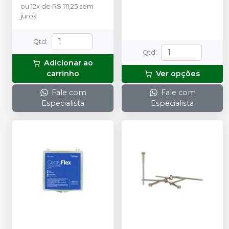
ou
12
x
de
R$ 111,25
sem
juros
Qtd
:
Qtd
:
Adicionar ao
carrinho
Ver opções
Fale com
Fale com
Especialista
Especialista