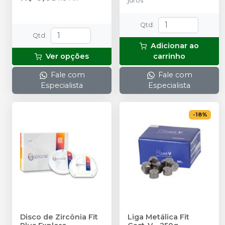
juros
Qtd
:
Qtd
:
Adicionar ao
Ver opções
carrinho
Fale com
Fale com
Especialista
Especialista
-
18
%
Disco de Zircônia Fit
Liga Metálica Fit