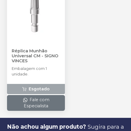
Réplica Munhão
Universal CM
-
SIGNO
VINCES
Embalagem com 1
unidade.
Esgotado
Fale com
Especialista
Não achou algum produto?
Sugira para a