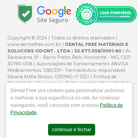
Copyright © 2024 | Todos os direitos reservados |
www.dentalfree.com.br |
DENTAL FREE MATERIAIS E
SOLUCOES ODONT. LTDA
|
32.677.058/0001-60
| Av.
Barbacena, 91 - Barro Preto, Belo Horizonte - MG, CEP:
30190-008 | Autorizações de Funcionamento ANVISA -
Medicamentos: 1280391 - Farmacêutico responsável:
Silvana Mafra Boson. CRF/MG nº 5321 | Política de
Privacidade e Segurança - Fotos meramente ilustrativas -
Os preços e condições da loja virtual estão sujeitos a
Dental Free
usa cookies para personalizar anúncios
alterações. Em caso de divergência de preços no site, o
e melhorar a sua experiência no site. Ao continuar
valor válido é o do Carrinho de Compra. Não vendemos
navegando, você concorda com a nossa
Política de
por atacado por isso nos reservamos o direito de não
Privacidade
.
atender compras de grandes volumes pelo site.
continuar e fechar
E-commerce produzido por
Sou Odonto Ecommerce
.