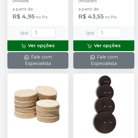
unidade.
unidades
a partir de
:
a partir de
:
R$ 4,95
R$ 43,55
no
Pix
no
Pix
Qtd
:
Qtd
:
Ver opções
Ver opções
Fale com
Fale com
Especialista
Especialista