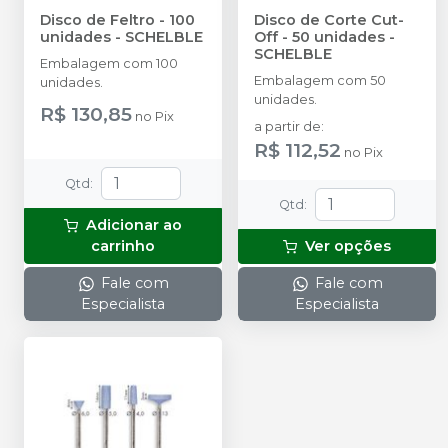
Disco de Feltro - 100
Disco de Corte Cut-
unidades
-
SCHELBLE
Off - 50 unidades
-
SCHELBLE
Embalagem com 100
Embalagem com 50
unidades.
unidades.
R$ 130,85
no
Pix
a partir de
:
R$ 112,52
no
Pix
Qtd
:
Qtd
:
Adicionar ao
carrinho
Ver opções
Fale com
Fale com
Especialista
Especialista