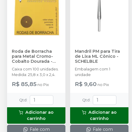
Roda de Borracha
Mandril PM para Tira
para Metal Cromo-
de Lixa ML Cônico
-
Cobalto Dourada -
SCHELBLE
100 unidades
-
Caixa com 100 unidades.
Embalagem com 1
SCHELBLE
Medida: 25,8 x 3,0 x 2,4.
unidade
R$ 85,85
R$ 9,60
no
Pix
no
Pix
Qtd
:
Qtd
:
Adicionar ao
Adicionar ao
carrinho
carrinho
Fale com
Fale com