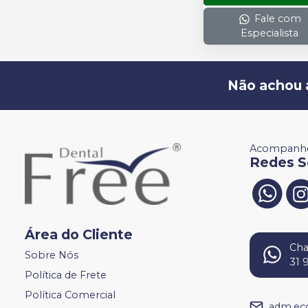
Fale com
Especialista
Não achou 
Acompanhe
Redes S
Área do Cliente
Ch
Sobre Nós
31 
Política de Frete
Política Comercial
adm.ec