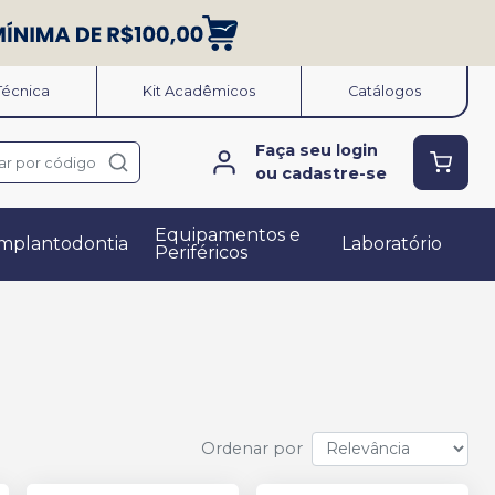
 Técnica
Kit Acadêmicos
Catálogos
Faça seu login
ar por código
ou cadastre-se
Equipamentos e
mplantodontia
Laboratório
Periféricos
Ordenar por