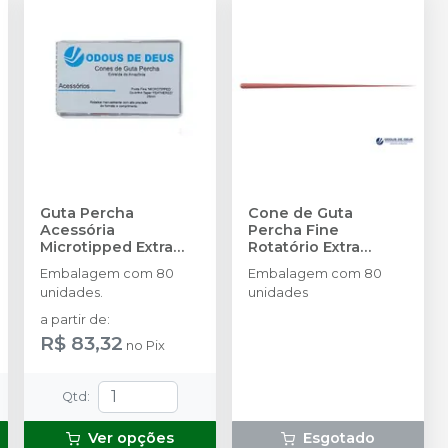
Guta Percha
Cone de Guta
Acessória
Percha Fine
Microtipped Extra
Rotatório Extra
Longo - 80 unidades
Longo (FR EL)
-
Embalagem com 80
Embalagem com 80
-
ODOUS DE DEUS
ODOUS DE DEUS
unidades.
unidades
a partir de
:
R$ 83,32
no
Pix
Qtd
:
Ver opções
Esgotado