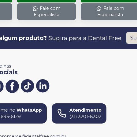
Fale com
Fale com
Especialista
Especialista
algum produto?
Sugira para a
Dental Free
Su
 nas
ociais
ame no
WhatsApp
Atendimento
9695-6129
(31) 3201-8302
ommerce@dentalfree.com.br