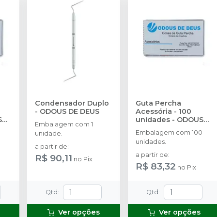
Condensador Duplo
Guta Percha
-
ODOUS DE DEUS
Acessória - 100
S
unidades
-
ODOUS
Embalagem com 1
DE DEUS
Embalagem com 100
unidade.
unidades.
a partir de
:
a partir de
:
R$ 90,11
no
Pix
R$ 83,32
no
Pix
Qtd
:
Qtd
:
Ver opções
Ver opções