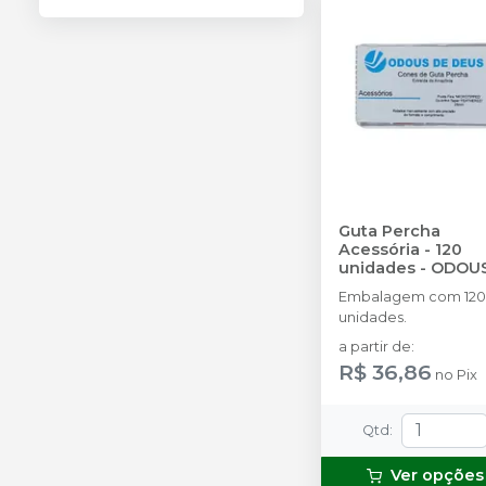
Guta Percha
Acessória - 120
unidades
-
ODOU
DE DEUS
Embalagem com 120
unidades.
a partir de
:
R$ 36,86
no
Pix
Qtd
:
Ver opções