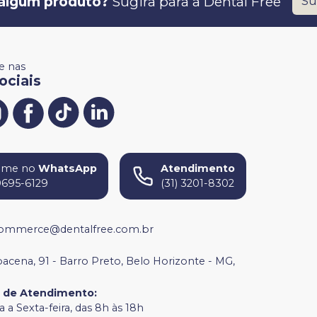
algum produto?
Sugira para a
Dental Free
Su
 nas
ociais
ame no
WhatsApp
Atendimento
9695-6129
(31) 3201-8302
ommerce@dentalfree.com.br
bacena, 91 - Barro Preto, Belo Horizonte - MG,
o de Atendimento
:
 a Sexta-feira, das 8h às 18h