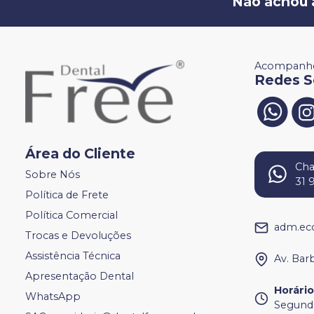
Não achou 
Acompanhe
Redes S
Área do Cliente
Ch
Sobre Nós
31 
Política de Frete
Política Comercial
adm.ec
Trocas e Devoluções
Assistência Técnica
Av. Bar
Apresentação Dental
Horári
WhatsApp
Segunda