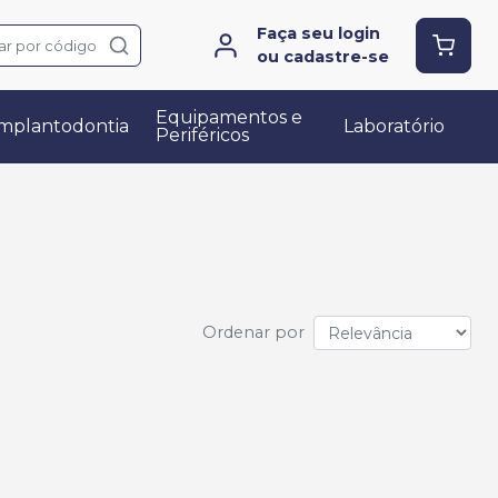
Faça seu login
ar por código
ou cadastre-se
Equipamentos e
mplantodontia
Laboratório
Periféricos
Ordenar por