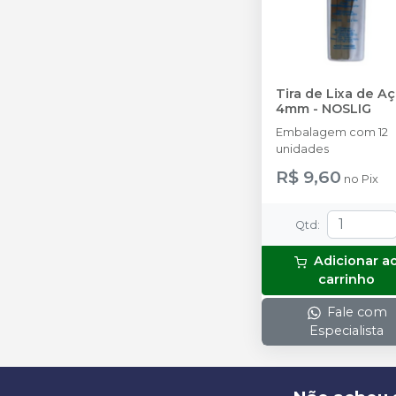
Tira de Lixa de A
4mm
-
NOSLIG
Embalagem com 12
unidades
R$ 9,60
no
Pix
Qtd
:
Adicionar a
carrinho
Fale com
Especialista