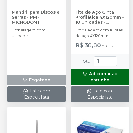
Mandril para Discos e
Fita de Aço Cinta
Serras - PM
-
Profilática 4X120mm -
MICRODONT
10 Unidades
-
MICRODONT
Embalagem com 1
Embalagem com 10 fitas
unidade
de aço 4X120mm
R$ 38,80
no
Pix
Qtd
:
Adicionar ao
Esgotado
carrinho
Fale com
Fale com
Especialista
Especialista