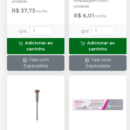
Embalagem com 1
unidade
unidade
R$ 37,73
no
Pix
R$ 6,01
no
Pix
Qtd
:
Qtd
:
Adicionar ao
Adicionar ao
carrinho
carrinho
Fale com
Fale com
Especialista
Especialista