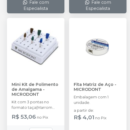
Fale com
Fale com
Especialista
Especialista
Mini Kit de Polimento
Fita Matriz de Aço
-
de Amalgama
-
MICRODONT
MICRODONT
Embalagem com 1
Kit com 3 pontas no
unidade.
formato taça(Marrom
a partir de
:
Grosso, Verde Regular e
R$ 53,06
R$ 4,01
no
Pix
no
Pix
Azul Fino) e 3 pontas no
formato Chama(Marrom
Grosso, Verde Regular e