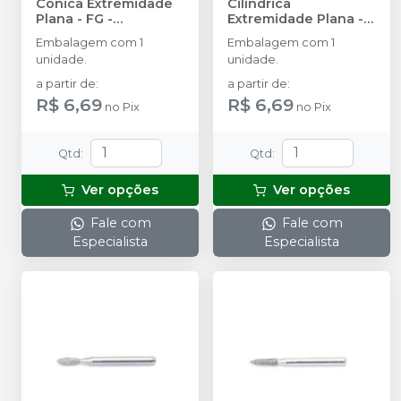
Cônica Extremidade
Cilíndrica
Plana - FG
-
Extremidade Plana -
MICRODONT
FG
-
MICRODONT
Embalagem com 1
Embalagem com 1
unidade.
unidade.
a partir de
:
a partir de
:
R$ 6,69
R$ 6,69
no
Pix
no
Pix
Qtd
:
Qtd
:
Ver opções
Ver opções
Fale com
Fale com
Especialista
Especialista