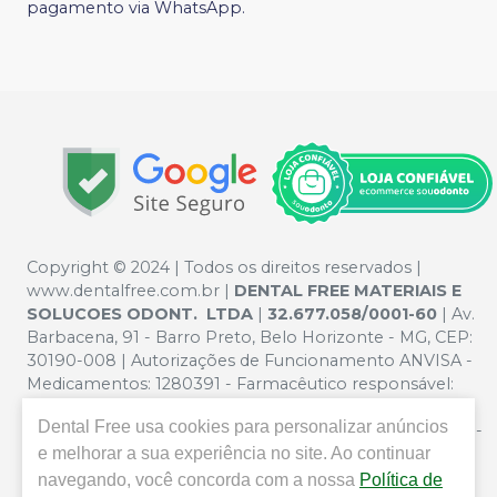
pagamento via WhatsApp.
Copyright © 2024 | Todos os direitos reservados |
www.dentalfree.com.br |
DENTAL FREE MATERIAIS E
SOLUCOES ODONT. LTDA
|
32.677.058/0001-60
| Av.
Barbacena, 91 - Barro Preto, Belo Horizonte - MG, CEP:
30190-008 | Autorizações de Funcionamento ANVISA -
Medicamentos: 1280391 - Farmacêutico responsável:
Silvana Mafra Boson. CRF/MG nº 5321 | Política de
Dental Free
usa cookies para personalizar anúncios
Privacidade e Segurança - Fotos meramente ilustrativas -
e melhorar a sua experiência no site. Ao continuar
Os preços e condições da loja virtual estão sujeitos a
alterações. Em caso de divergência de preços no site, o
navegando, você concorda com a nossa
Política de