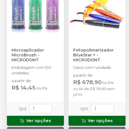
Microaplicador
Fotopolimerizador
MicroBrush
-
BlueStar +
-
MICRODONT
MICRODONT
Embalagem com 100
Caixa com 1 unidade
unidades.
a partir de
:
a partir de
:
R$ 678,90
no
Pix
R$ 14,45
no
Pix
ou
6
x
de
R$ 116,65
sem
juros
Qtd
:
Qtd
:
Ver opções
Ver opções