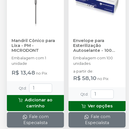
Mandril Cônico para
Envelope para
Lixa - PM
-
Esterilização
MICRODONT
Autoselante - 100
unidades
-
Embalagem com 1
Embalagem com 100
MICRODONT
unidade
unidades.
R$ 13,48
a partir de
:
no
Pix
R$ 58,10
no
Pix
Qtd
:
Qtd
:
Adicionar ao
carrinho
Ver opções
Fale com
Fale com
Especialista
Especialista