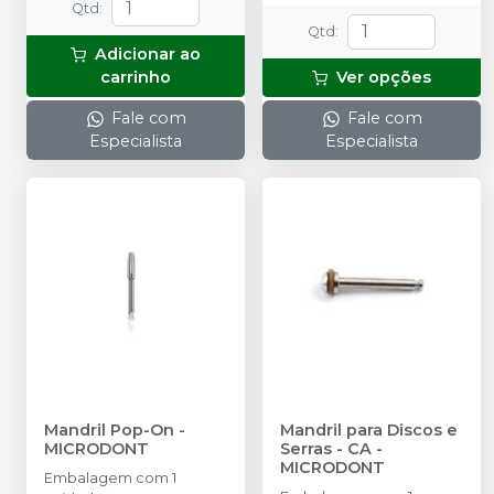
Qtd
:
Azul Fino) + Broqueiro
Qtd
:
autoclavável - 35 furos.
Adicionar ao
carrinho
Ver opções
Fale com
Fale com
Especialista
Especialista
Mandril Pop-On
-
Mandril para Discos e
MICRODONT
Serras - CA
-
MICRODONT
Embalagem com 1