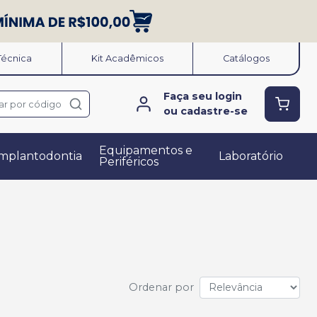
 Técnica
Kit Acadêmicos
Catálogos
Faça seu login
ar por código
ou cadastre-se
Equipamentos e
mplantodontia
Laboratório
Periféricos
Ordenar por