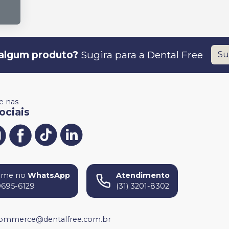
algum produto?
Sugira para a
Dental Free
Su
 nas
ociais
ame no
WhatsApp
Atendimento
9695-6129
(31) 3201-8302
ommerce@dentalfree.com.br