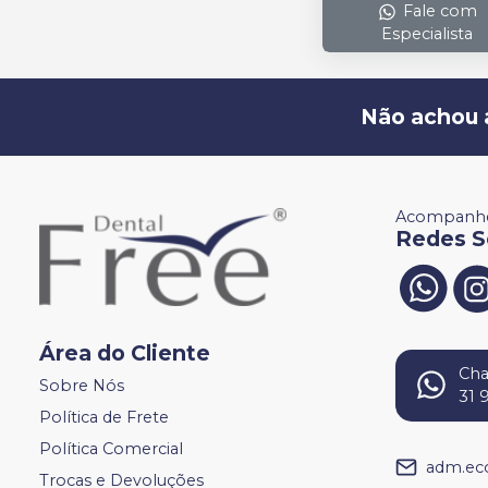
Fale com
Especialista
Não achou 
Acompanhe
Redes S
Área do Cliente
Ch
Sobre Nós
31 
Política de Frete
Política Comercial
adm.ec
Trocas e Devoluções