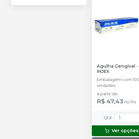
Agulha Gengival
-
INJEX
Embalagem com 10
unidades.
a partir de
:
R$ 47,43
no
Pix
Qtd
:
Ver opções