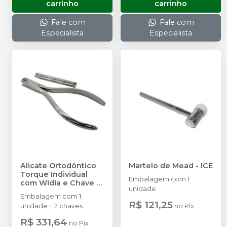
carrinho
carrinho
Fale com
Fale com
Especialista
Especialista
Alicate Ortodôntico
Martelo de Mead
-
ICE
Torque Individual
Embalagem com 1
com Widia e Chave
-
unidade.
ICE
Embalagem com 1
R$ 121,25
unidade + 2 chaves.
no
Pix
R$ 331,64
no
Pix