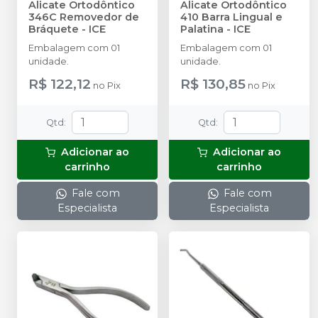
Alicate Ortodôntico
Alicate Ortodôntico
346C Removedor de
410 Barra Lingual e
Bráquete
-
ICE
Palatina
-
ICE
Embalagem com 01
Embalagem com 01
unidade.
unidade.
R$ 122,12
R$ 130,85
no
Pix
no
Pix
Qtd
:
Qtd
:
Adicionar ao
Adicionar ao
carrinho
carrinho
Fale com
Fale com
Especialista
Especialista