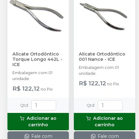
Alicate Ortodôntico
Alicate Ortodôntico
Torque Longo 442L
-
001 Nance
-
ICE
ICE
Embalagem com 01
Embalagem com 01
unidade.
unidade.
R$ 122,12
no
Pix
R$ 122,12
no
Pix
Qtd
:
Qtd
:
Adicionar ao
Adicionar ao
carrinho
carrinho
Fale com
Fale com