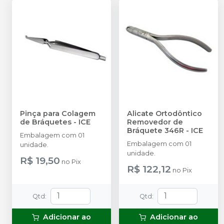
Pinça para Colagem
Alicate Ortodôntico
de Bráquetes
-
ICE
Removedor de
Bráquete 346R
-
ICE
Embalagem com 01
Embalagem com 01
unidade.
unidade.
R$ 19,50
no
Pix
R$ 122,12
no
Pix
Qtd
:
Qtd
:
Adicionar ao
Adicionar ao