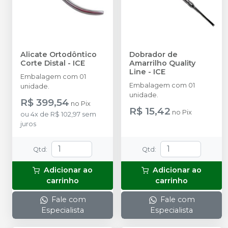
Alicate Ortodôntico
Dobrador de
Corte Distal
-
ICE
Amarrilho Quality
Line
-
ICE
Embalagem com 01
Embalagem com 01
unidade.
unidade.
R$ 399,54
no
Pix
R$ 15,42
no
Pix
ou
4
x
de
R$ 102,97
sem
juros
Qtd
:
Qtd
:
Adicionar ao
Adicionar ao
carrinho
carrinho
Fale com
Fale com
Especialista
Especialista