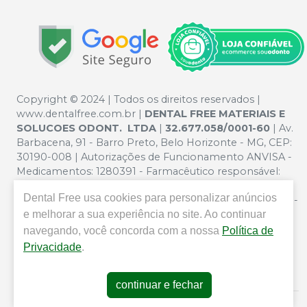
Copyright © 2024 | Todos os direitos reservados |
www.dentalfree.com.br |
DENTAL FREE MATERIAIS E
SOLUCOES ODONT. LTDA
|
32.677.058/0001-60
| Av.
Barbacena, 91 - Barro Preto, Belo Horizonte - MG, CEP:
30190-008 | Autorizações de Funcionamento ANVISA -
Medicamentos: 1280391 - Farmacêutico responsável:
Silvana Mafra Boson. CRF/MG nº 5321 | Política de
Dental Free
usa cookies para personalizar anúncios
Privacidade e Segurança - Fotos meramente ilustrativas -
e melhorar a sua experiência no site. Ao continuar
Os preços e condições da loja virtual estão sujeitos a
alterações. Em caso de divergência de preços no site, o
navegando, você concorda com a nossa
Política de
valor válido é o do Carrinho de Compra. Não vendemos
Privacidade
.
por atacado por isso nos reservamos o direito de não
atender compras de grandes volumes pelo site.
continuar e fechar