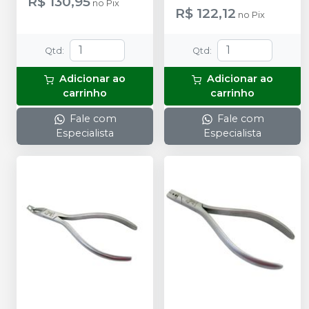
R$ 130,95
no
Pix
R$ 122,12
no
Pix
Qtd
:
Qtd
:
Adicionar ao
Adicionar ao
carrinho
carrinho
Fale com
Fale com
Especialista
Especialista