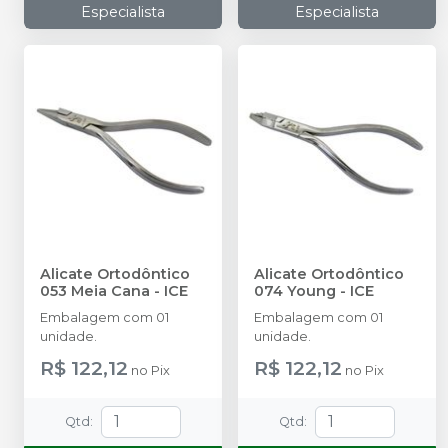
Especialista
Especialista
Alicate Ortodôntico
Alicate Ortodôntico
053 Meia Cana
-
ICE
074 Young
-
ICE
Embalagem com 01
Embalagem com 01
unidade.
unidade.
R$ 122,12
R$ 122,12
no
Pix
no
Pix
Qtd
:
Qtd
: