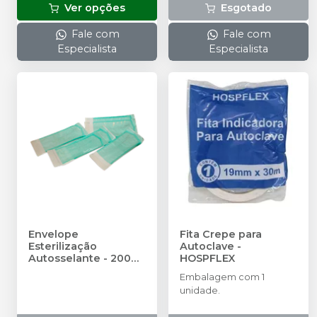
Ver opções
Esgotado
Fale com
Fale com
Especialista
Especialista
Envelope
Fita Crepe para
Esterilização
Autoclave
-
Autosselante - 200
HOSPFLEX
unidades
-
HOSPFLEX
Embalagem com 1
unidade.