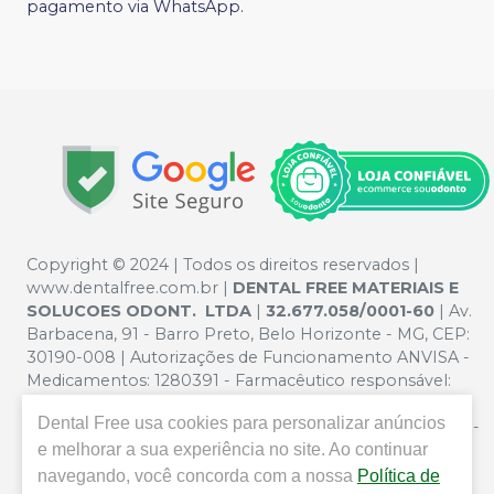
pagamento via WhatsApp.
Copyright © 2024 | Todos os direitos reservados |
www.dentalfree.com.br |
DENTAL FREE MATERIAIS E
SOLUCOES ODONT. LTDA
|
32.677.058/0001-60
| Av.
Barbacena, 91 - Barro Preto, Belo Horizonte - MG, CEP:
30190-008 | Autorizações de Funcionamento ANVISA -
Medicamentos: 1280391 - Farmacêutico responsável:
Silvana Mafra Boson. CRF/MG nº 5321 | Política de
Dental Free
usa cookies para personalizar anúncios
Privacidade e Segurança - Fotos meramente ilustrativas -
e melhorar a sua experiência no site. Ao continuar
Os preços e condições da loja virtual estão sujeitos a
alterações. Em caso de divergência de preços no site, o
navegando, você concorda com a nossa
Política de