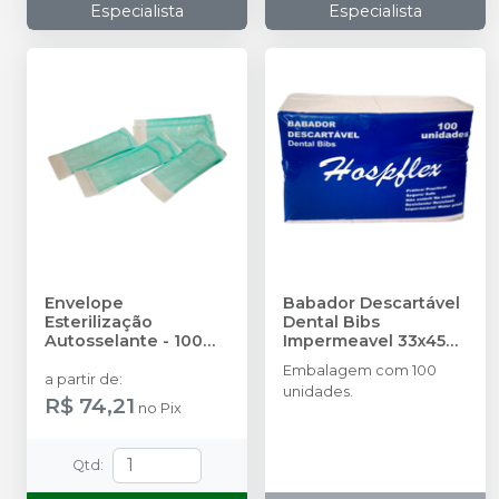
Especialista
Especialista
Envelope
Babador Descartável
Esterilização
Dental Bibs
Autosselante - 100
Impermeavel 33x45
unidades
-
HOSPFLEX
cm
-
HOSPFLEX
Embalagem com 100
a partir de
:
unidades.
R$ 74,21
no
Pix
Qtd
: