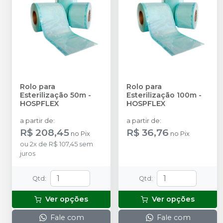
Rolo para
Rolo para
Esterilização 50m
-
Esterilização 100m
-
HOSPFLEX
HOSPFLEX
a partir de
:
a partir de
:
R$ 208,45
R$ 36,76
no
Pix
no
Pix
ou
2
x
de
R$ 107,45
sem
juros
Qtd
:
Qtd
:
Ver opções
Ver opções
Fale com
Fale com