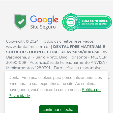
Copyright © 2024 | Todos os direitos reservados |
www.dentalfree.com.br |
DENTAL FREE MATERIAIS E
SOLUCOES ODONT. LTDA
|
32.677.058/0001-60
| Av.
Barbacena, 91 - Barro Preto, Belo Horizonte - MG, CEP:
30190-008 | Autorizações de Funcionamento ANVISA -
Medicamentos: 1280391 - Farmacêutico responsável:
Silvana Mafra Boson. CRF/MG nº 5321 | Política de
Dental Free
usa cookies para personalizar anúncios
Privacidade e Segurança - Fotos meramente ilustrativas -
e melhorar a sua experiência no site. Ao continuar
Os preços e condições da loja virtual estão sujeitos a
alterações. Em caso de divergência de preços no site, o
navegando, você concorda com a nossa
Política de
valor válido é o do Carrinho de Compra. Não vendemos
Privacidade
.
por atacado por isso nos reservamos o direito de não
atender compras de grandes volumes pelo site.
continuar e fechar