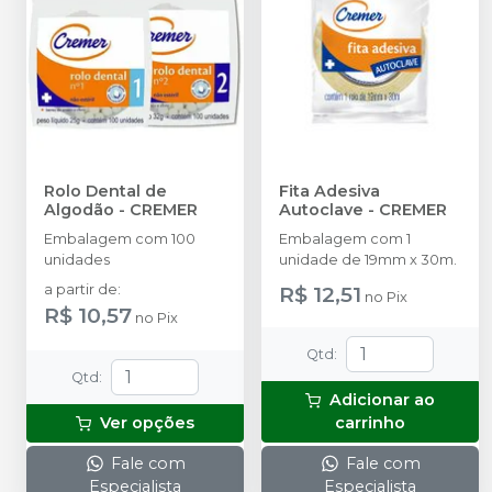
Rolo Dental de
Fita Adesiva
Algodão
-
CREMER
Autoclave
-
CREMER
Embalagem com 100
Embalagem com 1
unidades
unidade de 19mm x 30m.
a partir de
:
R$ 12,51
no
Pix
R$ 10,57
no
Pix
Qtd
:
Qtd
:
Adicionar ao
Ver opções
carrinho
Fale com
Fale com
Especialista
Especialista