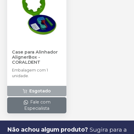
Case para Alinhador
AlignerBox
-
CORALDENT
Embalagem com 1
unidade.
Esgotado
Fale com
Especialista
Não achou algum produto?
Sugira para a