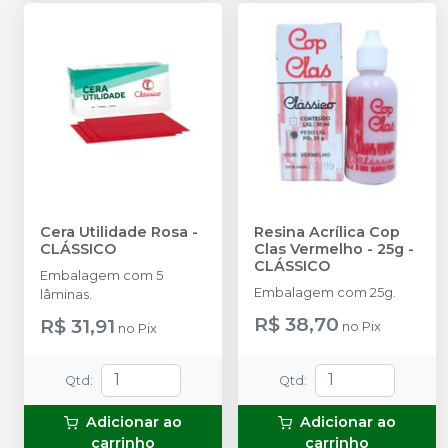
Cera Utilidade Rosa
-
Resina Acrílica Cop
CLÁSSICO
Clas Vermelho - 25g
-
CLÁSSICO
Embalagem com 5
Embalagem com 25g.
lâminas.
R$ 38,70
R$ 31,91
no
Pix
no
Pix
Qtd
:
Qtd
:
Adicionar ao
Adicionar ao
carrinho
carrinho