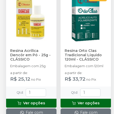
Resina Acrílica
Resina Orto Clas
Dencôr em Pó - 25g
-
Tradicional Líquido
CLÁSSICO
120ml
-
CLÁSSICO
Embalagem com 25g.
Embalagem com 120ml
a partir de
:
a partir de
:
R$ 25,12
R$ 33,72
no
Pix
no
Pix
Qtd
:
Qtd
:
Ver opções
Ver opções
Fale com
Fale com