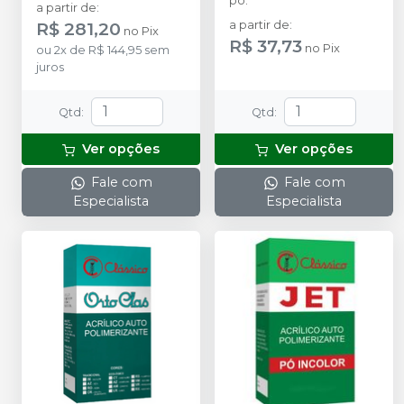
pó.
a partir de
:
R$ 281,20
a partir de
:
no
Pix
R$ 37,73
no
Pix
ou
2
x
de
R$ 144,95
sem
juros
Qtd
:
Qtd
:
Ver opções
Ver opções
Fale com
Fale com
Especialista
Especialista