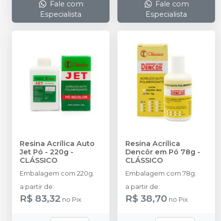
Fale com
Fale com
Especialista
Especialista
Resina Acrílica Auto
Resina Acrílica
Jet Pó - 220g
-
Dencôr em Pó 78g
-
CLÁSSICO
CLÁSSICO
Embalagem com 220g.
Embalagem com 78g.
a partir de
:
a partir de
:
R$ 83,32
R$ 38,70
no
Pix
no
Pix