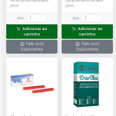
ou
3
x
de
R$ 104,15
sem
ou
5
x
de
R$ 117,98
sem
juros
juros
Qtd
:
Qtd
:
Adicionar ao
Adicionar ao
carrinho
carrinho
Fale com
Fale com
Especialista
Especialista