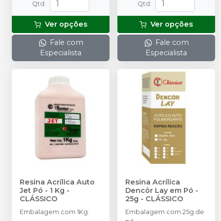
Qtd
:
Qtd
:
Ver opções
Ver opções
Fale com
Fale com
Especialista
Especialista
Resina Acrílica Auto
Resina Acrílica
Jet Pó - 1 Kg
-
Dencôr Lay em Pó -
CLÁSSICO
25g
-
CLÁSSICO
Embalagem com 1Kg.
Embalagem com 25g de