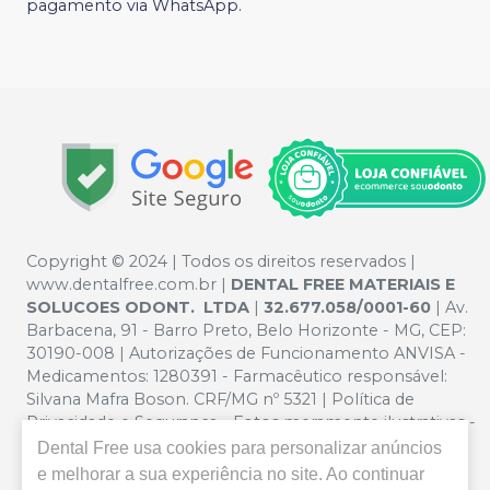
pagamento via WhatsApp.
Copyright © 2024 | Todos os direitos reservados |
www.dentalfree.com.br |
DENTAL FREE MATERIAIS E
SOLUCOES ODONT. LTDA
|
32.677.058/0001-60
| Av.
Barbacena, 91 - Barro Preto, Belo Horizonte - MG, CEP:
30190-008 | Autorizações de Funcionamento ANVISA -
Medicamentos: 1280391 - Farmacêutico responsável:
Silvana Mafra Boson. CRF/MG nº 5321 | Política de
Privacidade e Segurança - Fotos meramente ilustrativas -
Os preços e condições da loja virtual estão sujeitos a
Dental Free
usa cookies para personalizar anúncios
alterações. Em caso de divergência de preços no site, o
e melhorar a sua experiência no site. Ao continuar