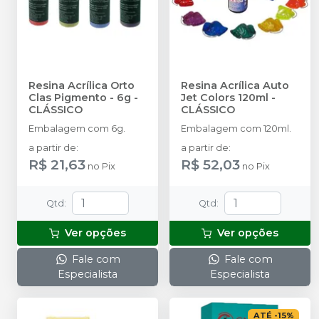
Resina Acrílica Orto
Resina Acrílica Auto
Clas Pigmento - 6g
-
Jet Colors 120ml
-
CLÁSSICO
CLÁSSICO
Embalagem com 6g.
Embalagem com 120ml.
a partir de
:
a partir de
:
R$ 21,63
R$ 52,03
no
Pix
no
Pix
Qtd
:
Qtd
:
Ver opções
Ver opções
Fale com
Fale com
Especialista
Especialista
ATÉ
-
15
%