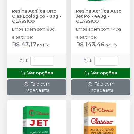
Resina Acrílica Orto
Resina Acrílica Auto
Clas Ecológico - 80g
-
Jet Pó - 440g
-
CLÁSSICO
CLÁSSICO
Embalagem com 80g.
Embalagem com 440g.
a partir de
:
a partir de
:
R$ 43,17
R$ 143,46
no
Pix
no
Pix
Qtd
:
Qtd
:
Ver opções
Ver opções
Fale com
Fale com
Especialista
Especialista