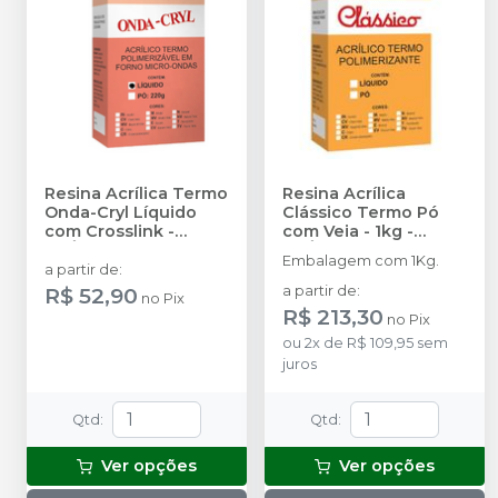
Resina Acrílica Termo
Resina Acrílica
Onda-Cryl Líquido
Clássico Termo Pó
com Crosslink
-
com Veia - 1kg
-
CLÁSSICO
CLÁSSICO
Embalagem com 1Kg.
a partir de
:
R$ 52,90
a partir de
:
no
Pix
R$ 213,30
no
Pix
ou
2
x
de
R$ 109,95
sem
juros
Qtd
:
Qtd
:
Ver opções
Ver opções