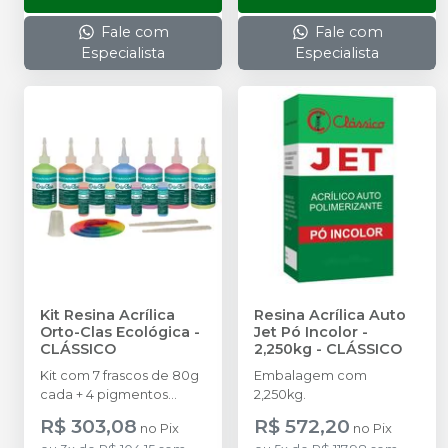
Fale com
Fale com
Especialista
Especialista
Kit Resina Acrílica
Resina Acrílica Auto
Orto-Clas Ecológica
-
Jet Pó Incolor -
CLÁSSICO
2,250kg
-
CLÁSSICO
Kit com 7 frascos de 80g
Embalagem com
cada + 4 pigmentos
2,250kg.
concentrados + 1 escala
R$ 303,08
R$ 572,20
no
Pix
no
Pix
de cores + 1 espátula.