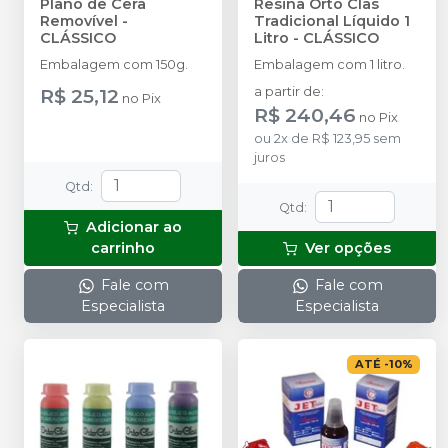
Plano de Cera
Resina Orto Clas
Removível
-
Tradicional Líquido 1
CLÁSSICO
Litro
-
CLÁSSICO
Embalagem com 150g.
Embalagem com 1 litro.
R$ 25,12
a partir de
:
no
Pix
R$ 240,46
no
Pix
ou
2
x
de
R$ 123,95
sem
juros
Qtd
:
Qtd
:
Adicionar ao
carrinho
Ver opções
Fale com
Fale com
Especialista
Especialista
ATÉ
-
10
%