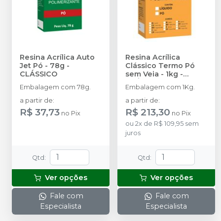
Resina Acrílica Auto
Resina Acrílica
Jet Pó - 78g
-
Clássico Termo Pó
CLÁSSICO
sem Veia - 1kg
-
CLÁSSICO
Embalagem com 78g.
Embalagem com 1Kg.
a partir de
:
a partir de
:
R$ 37,73
R$ 213,30
no
Pix
no
Pix
ou
2
x
de
R$ 109,95
sem
juros
Qtd
:
Qtd
:
Ver opções
Ver opções
Fale com
Fale com
Especialista
Especialista