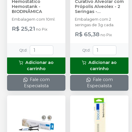
Hemostático
Curativo Alveolar com
Hemostank
-
Própolis Alveolex - 2
BIODINÂMICA
Seringas
-
BIODINÂMICA
Embalagem com 10ml.
Embalagem com 2
seringas de 3g cada.
R$ 25,21
no
Pix
R$ 65,38
no
Pix
Qtd
:
Qtd
:
Adicionar ao
Adicionar ao
carrinho
carrinho
Fale com
Fale com
Especialista
Especialista