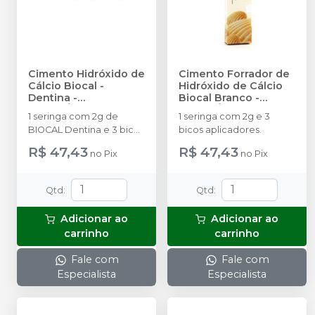
Cimento Hidróxido de
Cimento Forrador de
Cálcio Biocal -
Hidróxido de Cálcio
Dentina
-
Biocal Branco
-
BIODINÂMICA
BIODINÂMICA
1 seringa com 2g de
1 seringa com 2g e 3
BIOCAL Dentina e 3 bicos
bicos aplicadores.
aplicadores.
R$ 47,43
R$ 47,43
no
Pix
no
Pix
Qtd
:
Qtd
:
Adicionar ao
Adicionar ao
carrinho
carrinho
Fale com
Fale com
Especialista
Especialista