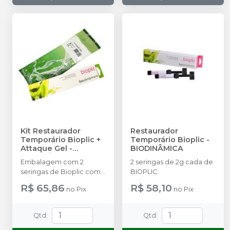
Kit Restaurador
Restaurador
Temporário Bioplic +
Temporário Bioplic
-
Attaque Gel
-
BIODINÂMICA
BIODINÂMICA
Embalagem com 2
2 seringas de 2g cada de
seringas de Bioplic com
BIOPLIC.
2g cada e 3 seringas de
R$ 65,86
R$ 58,10
no
Pix
no
Pix
Attaque Gel à 37% com
3g cada.
Qtd
:
Qtd
: