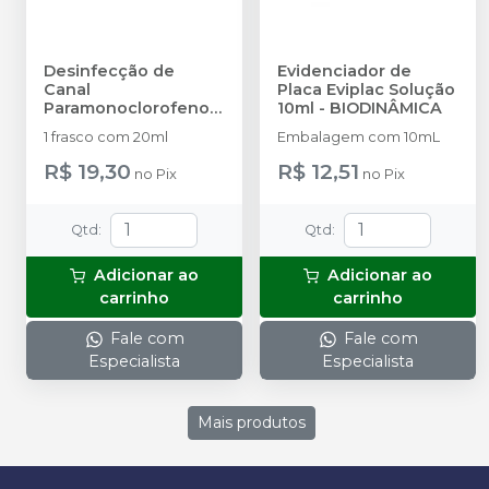
Desinfecção de
Evidenciador de
Canal
Placa Eviplac Solução
Paramonoclorofenol
10ml
-
BIODINÂMICA
Canforado 20ml
-
1 frasco com 20ml
Embalagem com 10mL
BIODINÂMICA
R$ 19,30
R$ 12,51
no
Pix
no
Pix
Qtd
:
Qtd
:
Adicionar ao
Adicionar ao
carrinho
carrinho
Fale com
Fale com
Especialista
Especialista
Mais produtos