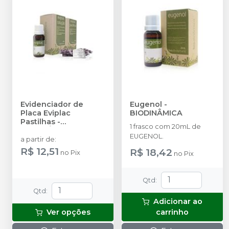
Evidenciador de
Eugenol
-
Placa Eviplac
BIODINÂMICA
Pastilhas
-
1 frasco com 20mL de
BIODINÂMICA
EUGENOL.
a partir de
:
R$ 12,51
R$ 18,42
no
Pix
no
Pix
Qtd
:
Qtd
:
Adicionar ao
Ver opções
carrinho