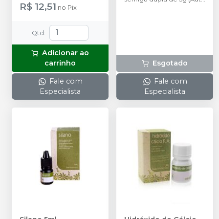
R$ 12,51
no
Pix
e Fotopolimerizável)
proporção 1:1;
Qtd
:
Adicionar ao
carrinho
Esgotado
Fale com
Fale com
Especialista
Especialista