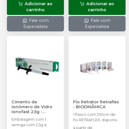
Adicionar ao
Adicionar ao
carrinho
carrinho
Fale com
Fale com
Especialista
Especialista
Cimento de
Fio Retrator Retraflex
Ionômero de Vidro
-
BIODINÂMICA
Ionofast 2,5g
-
1 frasco com 250cm de
BIODINÂMICA
Embalagem com 1
fio RETRAFLEX, disponível
seringa com 2,5g e
nas espessuras: 0, 00,
a partir de
: