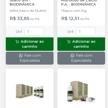
Silano 5ml
-
Hidróxido de Cálcio
BIODINÂMICA
P.A.
-
BIODINÂMICA
1x5mL frasco de SILANO.
1 frasco com 10g.
R$ 33,85
R$ 12,51
no
Pix
no
Pix
Qtd
:
Qtd
:
Adicionar ao
Adicionar ao
carrinho
carrinho
Fale com
Fale com
Especialista
Especialista