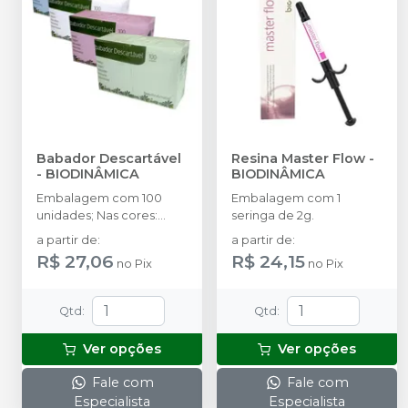
Babador Descartável
Resina Master Flow
-
-
BIODINÂMICA
BIODINÂMICA
Embalagem com 100
Embalagem com 1
unidades; Nas cores:
seringa de 2g.
Branco, Amarelo, Azul,
a partir de
:
a partir de
:
Rosa, Verde e Misto.
R$ 27,06
R$ 24,15
no
Pix
no
Pix
Qtd
:
Qtd
:
Ver opções
Ver opções
Fale com
Fale com
Especialista
Especialista