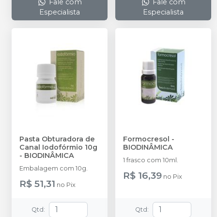
Fale com
Fale com
Especialista
Especialista
Pasta Obturadora de
Formocresol
-
Canal Iodofórmio 10g
BIODINÂMICA
-
BIODINÂMICA
1 frasco com 10ml.
Embalagem com 10g.
R$ 16,39
no
Pix
R$ 51,31
no
Pix
Qtd
:
Qtd
: