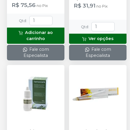
acessórios.
000, 1, 2 e 3.
R$ 75,56
R$ 31,91
no
Pix
no
Pix
Qtd
:
Qtd
:
Adicionar ao
carrinho
Ver opções
Fale com
Fale com
Especialista
Especialista