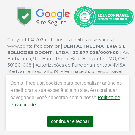
Copyright © 2024 | Todos os direitos reservados |
www.dentalfree.com.br |
DENTAL FREE MATERIAIS E
SOLUCOES ODONT. LTDA
|
32.677.058/0001-60
| Av.
Barbacena, 91 - Barro Preto, Belo Horizonte - MG, CEP:
30190-008 | Autorizações de Funcionamento ANVISA -
Medicamentos: 1280391 - Farmacêutico responsável:
Silvana Mafra Boson. CRF/MG nº 5321 | Política de
Dental Free
usa cookies para personalizar anúncios
Privacidade e Segurança - Fotos meramente ilustrativas -
e melhorar a sua experiência no site. Ao continuar
Os preços e condições da loja virtual estão sujeitos a
alterações. Em caso de divergência de preços no site, o
navegando, você concorda com a nossa
Política de
valor válido é o do Carrinho de Compra. Não vendemos
Privacidade
.
por atacado por isso nos reservamos o direito de não
atender compras de grandes volumes pelo site.
continuar e fechar
E-commerce produzido por
Sou Odonto Ecommerce
.