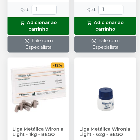
Qtd
:
Qtd
:
Adicionar ao
Adicionar ao
carrinho
carrinho
Fale com
Fale com
Especialista
Especialista
-
12
%
Liga Metálica Wironia
Liga Metálica Wironia
Light - 1kg
-
BEGO
Light - 62g
-
BEGO