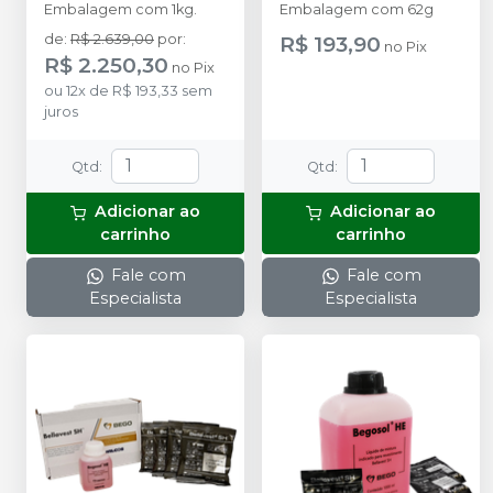
Embalagem com 1kg.
Embalagem com 62g
de
:
R$ 2.639,00
por
:
R$ 193,90
no
Pix
R$ 2.250,30
no
Pix
ou
12
x
de
R$ 193,33
sem
juros
Qtd
:
Qtd
:
Adicionar ao
Adicionar ao
carrinho
carrinho
Fale com
Fale com
Especialista
Especialista