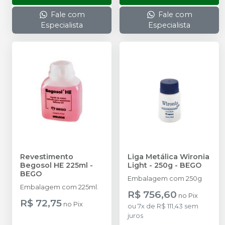
Fale com
Fale com
Especialista
Especialista
Revestimento
Liga Metálica Wironia
Begosol HE 225ml
-
Light - 250g
-
BEGO
BEGO
Embalagem com 250g
Embalagem com 225ml.
R$ 756,60
no
Pix
R$ 72,75
no
Pix
ou
7
x
de
R$ 111,43
sem
juros