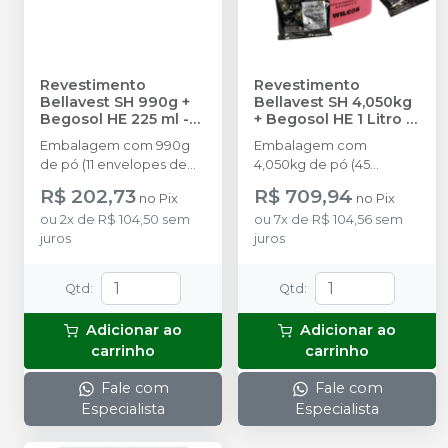
Revestimento
Revestimento
Bellavest SH 990g +
Bellavest SH 4,050kg
Begosol HE 225 ml
-
+ Begosol HE 1 Litro
-
BEGO
BEGO
Embalagem com 990g
Embalagem com
de pó (11 envelopes de
4,050kg de pó (45
90g) + Begosol HE 225 ml
envelopes de 90g) +
R$ 202,73
R$ 709,94
no
Pix
no
Pix
Begosol HE 1L
ou
2
x
de
R$ 104,50
sem
ou
7
x
de
R$ 104,56
sem
juros
juros
Qtd
:
Qtd
:
Adicionar ao
Adicionar ao
carrinho
carrinho
Fale com
Fale com
Especialista
Especialista