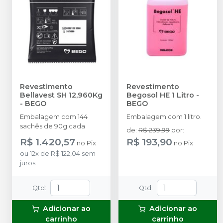
Revestimento
Revestimento
Bellavest SH 12,960Kg
Begosol HE 1 Litro
-
-
BEGO
BEGO
Embalagem com 144
Embalagem com 1 litro.
sachês de 90g cada
de
:
R$ 239,99
por
:
R$ 1.420,57
R$ 193,90
no
Pix
no
Pix
ou
12
x
de
R$ 122,04
sem
juros
Qtd
:
Qtd
:
Adicionar ao
Adicionar ao
carrinho
carrinho