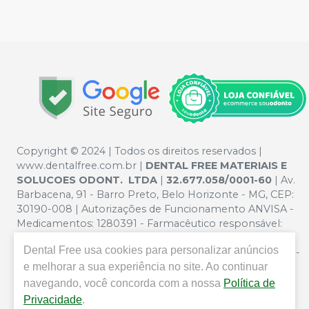
Copyright © 2024 | Todos os direitos reservados |
www.dentalfree.com.br |
DENTAL FREE MATERIAIS E
SOLUCOES ODONT. LTDA
|
32.677.058/0001-60
| Av.
Barbacena, 91 - Barro Preto, Belo Horizonte - MG, CEP:
30190-008 | Autorizações de Funcionamento ANVISA -
Medicamentos: 1280391 - Farmacêutico responsável:
Silvana Mafra Boson. CRF/MG nº 5321 | Política de
Dental Free
usa cookies para personalizar anúncios
Privacidade e Segurança - Fotos meramente ilustrativas -
e melhorar a sua experiência no site. Ao continuar
Os preços e condições da loja virtual estão sujeitos a
alterações. Em caso de divergência de preços no site, o
navegando, você concorda com a nossa
Política de
valor válido é o do Carrinho de Compra. Não vendemos
Privacidade
.