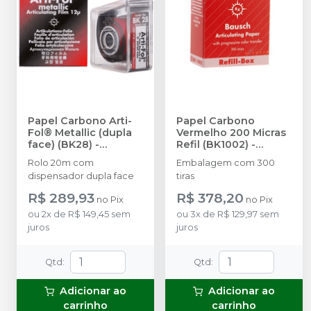
Papel Carbono Arti-
Papel Carbono
Fol® Metallic (dupla
Vermelho 200 Micras
face) (BK28)
-
Refil (BK1002)
-
BAUSCH
BAUSCH
Rolo 20m com
Embalagem com 300
dispensador dupla face
tiras
R$ 289,93
R$ 378,20
no
Pix
no
Pix
ou
2
x
de
R$ 149,45
sem
ou
3
x
de
R$ 129,97
sem
juros
juros
Qtd
:
Qtd
:
Adicionar ao
Adicionar ao
carrinho
carrinho