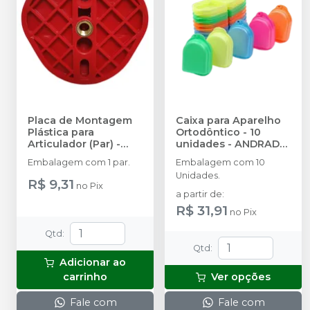
Placa de Montagem
Caixa para Aparelho
Plástica para
Ortodôntico - 10
Articulador (Par)
-
unidades
-
ANDRADE
ANDRADE GOMES
GOMES
Embalagem com 1 par.
Embalagem com 10
Unidades.
R$ 9,31
no
Pix
a partir de
:
R$ 31,91
no
Pix
Qtd
:
Qtd
:
Adicionar ao
carrinho
Ver opções
Fale com
Fale com