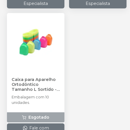
Especialista
Especialista
Caixa para Aparelho
Ortodôntico
Tamanho L Sortido -
10 unidades
-
Embalagem com 10
ANDRADE GOMES
unidades.
Esgotado
Fale com