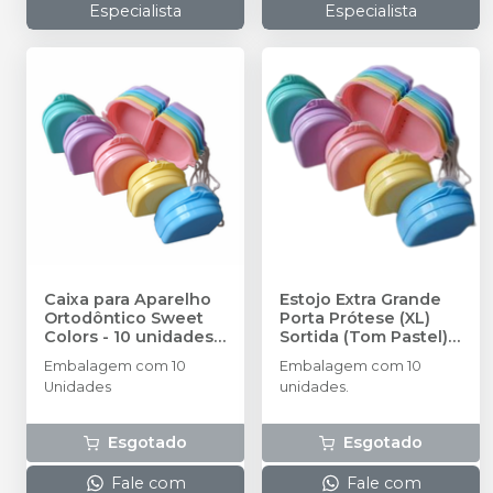
Especialista
Especialista
Caixa para Aparelho
Estojo Extra Grande
Ortodôntico Sweet
Porta Prótese (XL)
Colors - 10 unidades
-
Sortida (Tom Pastel) -
ANDRADE GOMES
10 unidades
-
Embalagem com 10
Embalagem com 10
ANDRADE GOMES
Unidades
unidades.
Esgotado
Esgotado
Fale com
Fale com