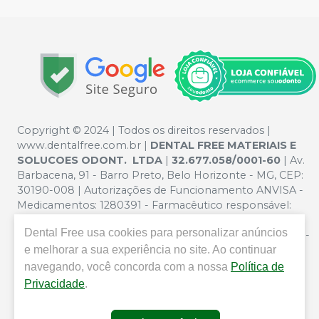
Copyright © 2024 | Todos os direitos reservados |
www.dentalfree.com.br |
DENTAL FREE MATERIAIS E
SOLUCOES ODONT. LTDA
|
32.677.058/0001-60
| Av.
Barbacena, 91 - Barro Preto, Belo Horizonte - MG, CEP:
30190-008 | Autorizações de Funcionamento ANVISA -
Medicamentos: 1280391 - Farmacêutico responsável:
Silvana Mafra Boson. CRF/MG nº 5321 | Política de
Dental Free
usa cookies para personalizar anúncios
Privacidade e Segurança - Fotos meramente ilustrativas -
e melhorar a sua experiência no site. Ao continuar
Os preços e condições da loja virtual estão sujeitos a
alterações. Em caso de divergência de preços no site, o
navegando, você concorda com a nossa
Política de
valor válido é o do Carrinho de Compra. Não vendemos
Privacidade
.
por atacado por isso nos reservamos o direito de não
atender compras de grandes volumes pelo site.