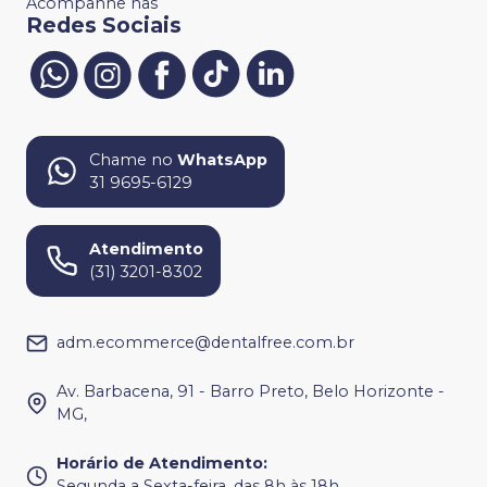
Acompanhe nas
Redes Sociais
Chame no
WhatsApp
31 9695-6129
Atendimento
(31) 3201-8302
adm.ecommerce@dentalfree.com.br
Av. Barbacena, 91 - Barro Preto, Belo Horizonte -
MG,
Horário de Atendimento
:
Segunda a Sexta-feira, das 8h às 18h