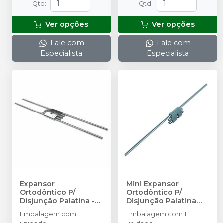
Qtd
:
Qtd
:
Ver opções
Ver opções
Fale com
Fale com
Especialista
Especialista
Expansor
Mini Expansor
Ortodôntico P/
Ortodôntico P/
Disjunção Palatina
-
Disjunção Palatina
MORELLI
Hyrax
-
MORELLI
Embalagem com 1
Embalagem com 1