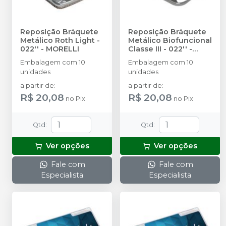
Reposição Bráquete
Reposição Bráquete
Metálico Roth Light -
Metálico Biofuncional
022''
-
MORELLI
Classe III - 022''
-
MORELLI
Embalagem com 10
Embalagem com 10
unidades
unidades
a partir de
:
a partir de
:
R$ 20,08
R$ 20,08
no
Pix
no
Pix
Qtd
:
Qtd
:
Ver opções
Ver opções
Fale com
Fale com
Especialista
Especialista