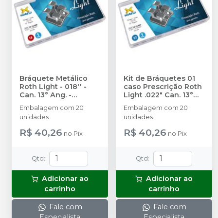
Bráquete Metálico
Kit de Bráquetes 01
Roth Light - 018'' -
caso Prescrição Roth
Can. 13° Ang. -
Light .022" Can. 13°
10.10.906
-
MORELLI
Ang. - 10.10.907
-
Embalagem com 20
Embalagem com 20
MORELLI
unidades
unidades
R$ 40,26
R$ 40,26
no
Pix
no
Pix
Qtd
:
Qtd
:
Adicionar ao
Adicionar ao
carrinho
carrinho
Fale com
Fale com
Especialista
Especialista