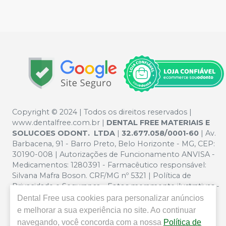
Copyright © 2024 | Todos os direitos reservados |
www.dentalfree.com.br |
DENTAL FREE MATERIAIS E
SOLUCOES ODONT. LTDA
|
32.677.058/0001-60
| Av.
Barbacena, 91 - Barro Preto, Belo Horizonte - MG, CEP:
30190-008 | Autorizações de Funcionamento ANVISA -
Medicamentos: 1280391 - Farmacêutico responsável:
Silvana Mafra Boson. CRF/MG nº 5321 | Política de
Privacidade e Segurança - Fotos meramente ilustrativas -
Os preços e condições da loja virtual estão sujeitos a
Dental Free
usa cookies para personalizar anúncios
alterações. Em caso de divergência de preços no site, o
e melhorar a sua experiência no site. Ao continuar
valor válido é o do Carrinho de Compra. Não vendemos
navegando, você concorda com a nossa
Política de