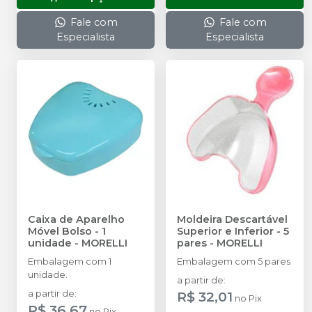
Fale com
Fale com
Especialista
Especialista
Caixa de Aparelho
Moldeira Descartável
Móvel Bolso - 1
Superior e Inferior - 5
unidade
-
MORELLI
pares
-
MORELLI
Embalagem com 1
Embalagem com 5 pares
unidade.
a partir de
:
a partir de
:
R$ 32,01
no
Pix
R$ 36,67
no
Pix