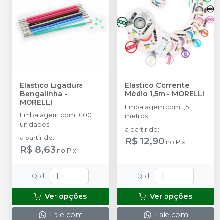
Elástico Ligadura
Elástico Corrente
Bengalinha
-
Médio 1,5m
-
MORELLI
MORELLI
Embalagem com 1,5
Embalagem com 1000
metros
unidades
a partir de
:
a partir de
:
R$ 12,90
no
Pix
R$ 8,63
no
Pix
Qtd
:
Qtd
:
Ver opções
Ver opções
Fale com
Fale com