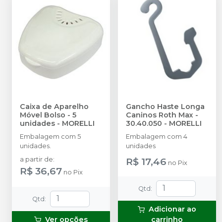
Caixa de Aparelho
Gancho Haste Longa
Móvel Bolso - 5
Caninos Roth Max -
unidades
-
MORELLI
30.40.050
-
MORELLI
Embalagem com 5
Embalagem com 4
unidades.
unidades
a partir de
:
R$ 17,46
no
Pix
R$ 36,67
no
Pix
Qtd
:
Qtd
:
Adicionar ao
Ver opções
carrinho