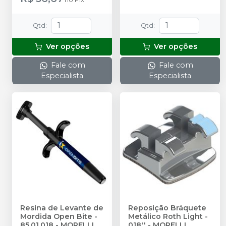
Qtd
:
Qtd
:
Ver opções
Ver opções
Fale com
Fale com
Especialista
Especialista
Resina de Levante de
Reposição Bráquete
Mordida Open Bite -
Metálico Roth Light -
85.01.018
-
MORELLI
018''
-
MORELLI