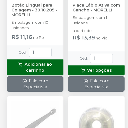
Botão Lingual para
Placa Lábio Ativa com
Colagem - 30.10.205
-
Gancho
-
MORELLI
MORELLI
Embalagem com 1
Embalagem com 10
unidade
unidades
a partir de
:
R$ 11,16
R$ 13,39
no
Pix
no
Pix
Qtd
:
Qtd
:
Adicionar ao
carrinho
Ver opções
Fale com
Fale com
Especialista
Especialista