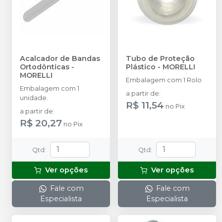
Acalcador de Bandas
Tubo de Proteção
Ortodônticas
-
Plástico
-
MORELLI
MORELLI
Embalagem com 1 Rolo
Embalagem com 1
a partir de
:
unidade.
R$ 11,54
no
Pix
a partir de
:
R$ 20,27
no
Pix
Qtd
:
Qtd
:
Ver opções
Ver opções
Fale com
Fale com
Especialista
Especialista