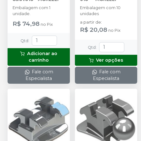
Embalagem com 1
Embalagem com 10
unidade.
unidades
R$ 74,98
a partir de
:
no
Pix
R$ 20,08
no
Pix
Qtd
:
Qtd
:
Adicionar ao
carrinho
Ver opções
Fale com
Fale com
Especialista
Especialista