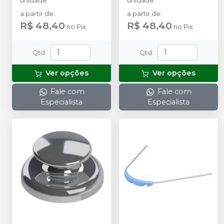
unidade
unidade
a partir de
:
a partir de
:
R$ 48,40
R$ 48,40
no
Pix
no
Pix
Qtd
:
Qtd
:
Ver opções
Ver opções
Fale com
Fale com
Especialista
Especialista