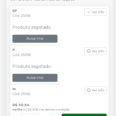
EP
Ver info
Cód.
25356
Produto esgotado
Avise-me
P
Ver info
Cód.
25358
Produto esgotado
Avise-me
M
Ver info
Cód.
25362
R$ 30,94
no
Pix
ou
R$ 31,90
nas demais condições