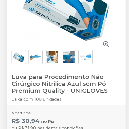
Luva para Procedimento Não
Cirúrgico Nitrilica Azul sem Pó
Premium Quality
-
UNIGLOVES
Caixa com 100 unidades.
a partir de:
R$ 30,94
no
Pix
ou
R$ 31,90
nas demais condições