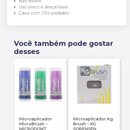
Não estéril
Uso único e descartável
Caixa com 100 unidades
Você também pode gostar
desses
Microaplicador
Microaplicador Kg
B
MicroBrush
-
Brush
-
KG
D
MICRODONT
SORENSEN
I