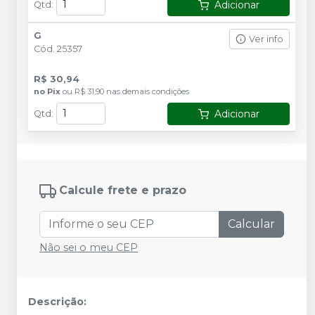
Adicionar
Qtd
:
G
Ver info
Cód.
25357
R$ 30,94
no
Pix
ou
R$ 31,90
nas demais condições
Adicionar
Qtd
:
Calcule frete e prazo
Calcular
Não sei o meu CEP
Descrição: