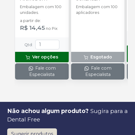
B
Embalagem com 100
Embalagem com 100
E
unidades.
aplicadores
u
a partir de
:
R
R$ 14,45
no
Pix
Qtd
:
Ver opções
Esgotado
Fale com
Fale com
Especialista
Especialista
Não achou algum produto?
Sugira para a
Dental Free
Sugerir produtos