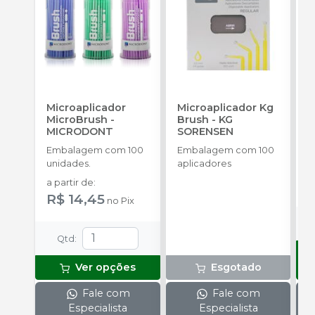
Microaplicador
Microaplicador Kg
B
MicroBrush
-
Brush
-
KG
D
MICRODONT
SORENSEN
I
B
Embalagem com 100
Embalagem com 100
E
unidades.
aplicadores
u
a partir de
:
R
R$ 14,45
no
Pix
Qtd
:
Ver opções
Esgotado
Fale com
Fale com
Especialista
Especialista