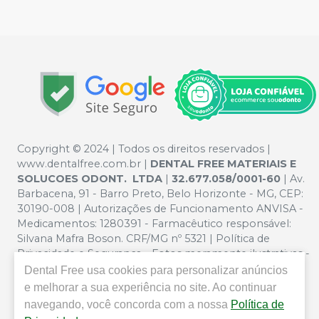
Copyright © 2024 | Todos os direitos reservados |
www.dentalfree.com.br |
DENTAL FREE MATERIAIS E
SOLUCOES ODONT. LTDA
|
32.677.058/0001-60
| Av.
Barbacena, 91 - Barro Preto, Belo Horizonte - MG, CEP:
30190-008 | Autorizações de Funcionamento ANVISA -
Medicamentos: 1280391 - Farmacêutico responsável:
Silvana Mafra Boson. CRF/MG nº 5321 | Política de
Privacidade e Segurança - Fotos meramente ilustrativas -
Os preços e condições da loja virtual estão sujeitos a
Dental Free
usa cookies para personalizar anúncios
alterações. Em caso de divergência de preços no site, o
e melhorar a sua experiência no site. Ao continuar
valor válido é o do Carrinho de Compra. Não vendemos
navegando, você concorda com a nossa
Política de
por atacado por isso nos reservamos o direito de não