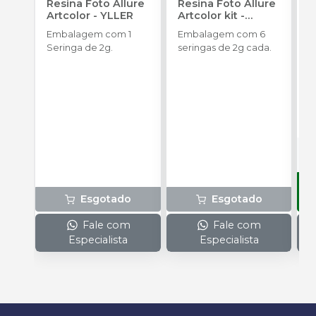
Resina Foto Allure
Resina Foto Allure
D
Artcolor
-
YLLER
Artcolor kit
-
Z
YLLER
(
Embalagem com 1
Embalagem com 6
E
Seringa de 2g.
seringas de 2g cada.
u
R
P
o
s
Esgotado
Esgotado
Fale com
Fale com
Especialista
Especialista