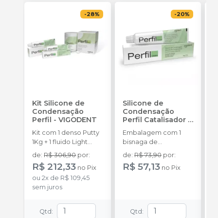
-
28
%
-
20
%
Kit Silicone de
Silicone de
K
Condensação
Condensação
P
Perfil
-
VIGODENT
Perfil Catalisador
-
F
VIGODENT
S
Kit com 1 denso Putty
Embalagem com 1
K
1Kg + 1 fluido Light
bisnaga de
P
Body 120g + 1
catalisador com 50g.
d
de
:
R$ 306,90
por
:
de
:
R$ 73,90
por
:
catalisador 60ml.
E
R$ 212,33
R$ 57,13
no
Pix
no
Pix
D
ou
2
x
de
R$ 109,45
p
sem juros
(
P
o
Qtd
:
Qtd
:
1