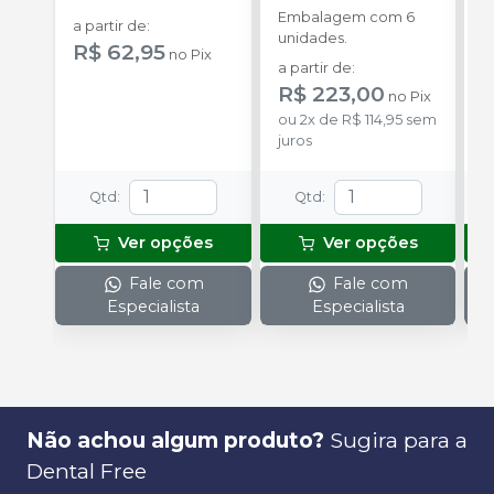
Embalagem com 6
E
a partir de
:
unidades.
p
R$ 62,95
no
Pix
D
a partir de
:
a
R$ 223,00
R
no
Pix
ou
2
x
de
R$ 114,95
sem
juros
Qtd
:
Qtd
:
Ver opções
Ver opções
Fale com
Fale com
Especialista
Especialista
Não achou algum produto?
Sugira para a
Dental Free