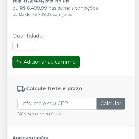
R$ 8.244,99
no
Pix
ou
R$ 8.499,99
nas demais condições
ou
12
x
de
R$ 708,33
sem juros
Quantidade
:
Adicionar ao carrinho
Calcule frete e prazo
Calcular
Não sei o meu CEP
Apresentação: