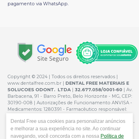
pagamento via WhatsApp.
Copyright © 2024 | Todos os direitos reservados |
www.dentalfree.com.br |
DENTAL FREE MATERIAIS E
SOLUCOES ODONT. LTDA
|
32.677.058/0001-60
| Av.
Barbacena, 91 - Barro Preto, Belo Horizonte - MG, CEP:
30190-008 | Autorizações de Funcionamento ANVISA -
Medicamentos: 1280391 - Farmacêutico responsável:
Silvana Mafra Boson. CRF/MG nº 5321 | Política de
Dental Free
usa cookies para personalizar anúncios
Privacidade e Segurança - Fotos meramente ilustrativas -
Os preços e condições da loja virtual estão sujeitos a
e melhorar a sua experiência no site. Ao continuar
alterações. Em caso de divergência de preços no site, o
navegando, você concorda com a nossa
Política de