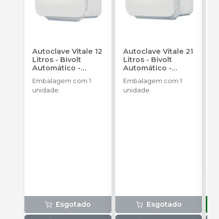
Autoclave Vitale 12
Autoclave Vitale 21
M
Litros - Bivolt
Litros - Bivolt
S
Automático
-
Automático
-
P
CRISTÓFOLI
CRISTÓFOLI
(
Embalagem com 1
Embalagem com 1
E
unidade.
unidade.
U
s
a
d
R
S
P
P
7
o
m
s
(
d
e
V
Esgotado
Esgotado