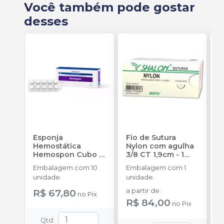
Você também pode gostar
desses
Esponja
Fio de Sutura
F
Hemostática
Nylon com agulha
N
Hemospon Cubo -
3/8 CT 1,9cm - 1
3
10 unidades
-
unidade
-
SHALON
u
Embalagem com 10
Embalagem com 1
E
MAQUIRA
S
unidade.
unidade.
u
R$ 67,80
a partir de
:
a
no
Pix
R$ 84,00
no
Pix
Qtd
: