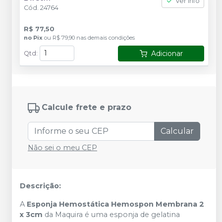
Ver info
Cód.
24764
R$ 77,50
no
Pix
ou
R$ 79,90
nas demais condições
Adicionar
Qtd
:
Calcule frete e prazo
Calcular
Não sei o meu CEP
Descrição:
A
Esponja Hemostática Hemospon Membrana 2
x 3cm
da Maquira é uma esponja de gelatina