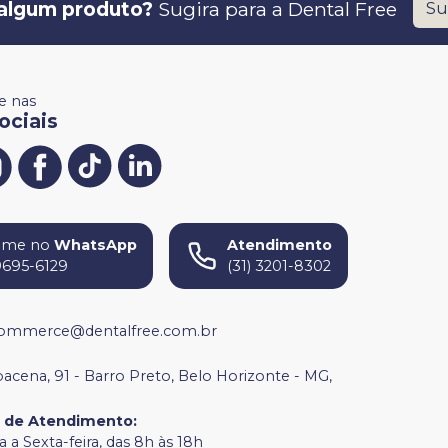
algum produto?
Sugira para a
Dental Free
Su
 nas
ociais
ame no
WhatsApp
Atendimento
9695-6129
(31) 3201-8302
ommerce@dentalfree.com.br
bacena, 91 - Barro Preto, Belo Horizonte - MG,
o de Atendimento
:
 a Sexta-feira, das 8h às 18h