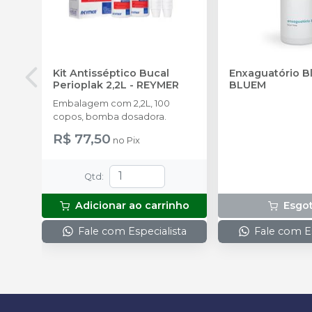
Kit Antisséptico Bucal
Enxaguatório 
Perioplak 2,2L
-
REYMER
BLUEM
Embalagem com 2,2L, 100
copos, bomba dosadora.
R$ 77,50
no
Pix
Qtd
:
Adicionar ao carrinho
Esgo
Fale com Especialista
Fale com Es