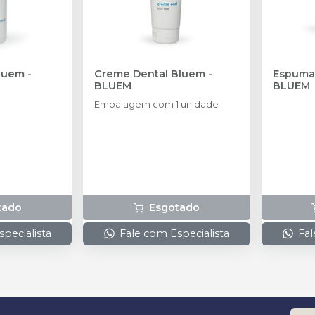
Bluem
-
Creme Dental Bluem
-
Espuma
BLUEM
BLUEM
Embalagem com 1 unidade
tado
Esgotado
pecialista
Fale com Especialista
Fal