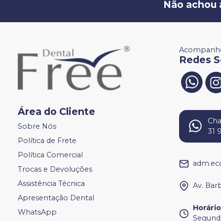
Não achou 
Acompanhe
Redes S
Área do Cliente
Ch
Sobre Nós
31 
Política de Frete
Política Comercial
adm.ec
Trocas e Devoluções
Assistência Técnica
Av. Bar
Apresentação Dental
Horári
WhatsApp
Segunda