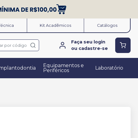
 Técnica
Kit Acadêmicos
Catálogos
Faça seu login
ar por código
ou cadastre-se
Equipamentos e
mplantodontia
Laboratório
Periféricos