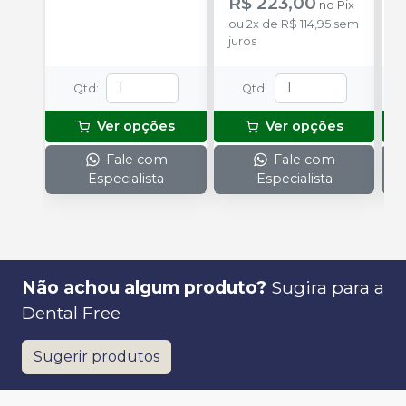
R$ 223,00
R
no
Pix
ou
2
x
de
R$ 114,95
sem
juros
Qtd
:
Qtd
:
Ver opções
Ver opções
Fale com
Fale com
Especialista
Especialista
Não achou algum produto?
Sugira para a
Dental Free
Sugerir produtos