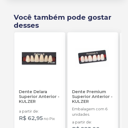
Você também pode gostar
desses
Dente Delara
Dente Premium
D
Superior Anterior
-
Superior Anterior
-
S
KULZER
KULZER
-
Embalagem com 6
E
a partir de
:
unidades.
p
R$ 62,95
no
Pix
D
a partir de
:
a