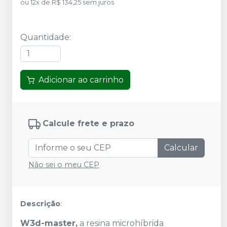
ou
12
x
de
R$ 134,25
sem juros
Quantidade
:
Adicionar ao carrinho
Calcule frete e prazo
Calcular
Não sei o meu CEP
Descrição
:
W3d-master,
a resina microhíbrida